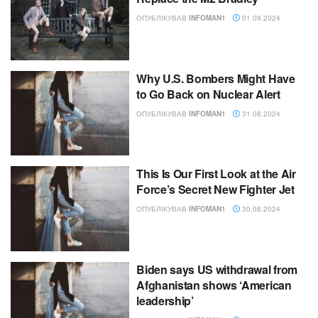
ОПУБЛІКУВАВ
INFOMAN1
01.09.2024
Why U.S. Bombers Might Have
to Go Back on Nuclear Alert
ОПУБЛІКУВАВ
INFOMAN1
31.08.2024
This Is Our First Look at the Air
Force’s Secret New Fighter Jet
ОПУБЛІКУВАВ
INFOMAN1
30.08.2024
Biden says US withdrawal from
Afghanistan shows ‘American
leadership’