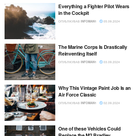
Everything a Fighter Pilot Wears
in the Cockpit
ОПУБЛІКУВАВ
INFOMAN1
05.09.2024
The Marine Corps Is Drastically
Reinventing Itself
ОПУБЛІКУВАВ
INFOMAN1
03.09.2024
Why This Vintage Paint Job Is an
Air Force Classic
ОПУБЛІКУВАВ
INFOMAN1
02.09.2024
One of these Vehicles Could
Replace the M2 Bradley