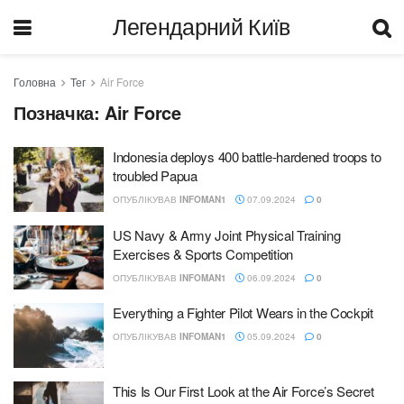
Легендарний Київ
Головна
Тег
Air Force
Позначка:
Air Force
Indonesia deploys 400 battle-hardened troops to
troubled Papua
ОПУБЛІКУВАВ
INFOMAN1
07.09.2024
0
US Navy & Army Joint Physical Training
Exercises & Sports Competition
ОПУБЛІКУВАВ
INFOMAN1
06.09.2024
0
Everything a Fighter Pilot Wears in the Cockpit
ОПУБЛІКУВАВ
INFOMAN1
05.09.2024
0
This Is Our First Look at the Air Force’s Secret