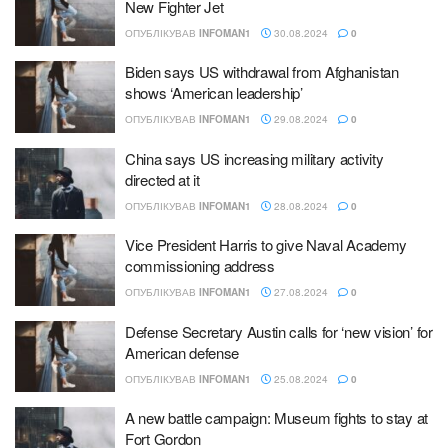
New Fighter Jet
ОПУБЛІКУВАВ
INFOMAN1
30.08.2024
0
Biden says US withdrawal from Afghanistan
shows ‘American leadership’
ОПУБЛІКУВАВ
INFOMAN1
29.08.2024
0
China says US increasing military activity
directed at it
ОПУБЛІКУВАВ
INFOMAN1
28.08.2024
0
Vice President Harris to give Naval Academy
commissioning address
ОПУБЛІКУВАВ
INFOMAN1
27.08.2024
0
Defense Secretary Austin calls for ‘new vision’ for
American defense
ОПУБЛІКУВАВ
INFOMAN1
25.08.2024
0
A new battle campaign: Museum fights to stay at
Fort Gordon