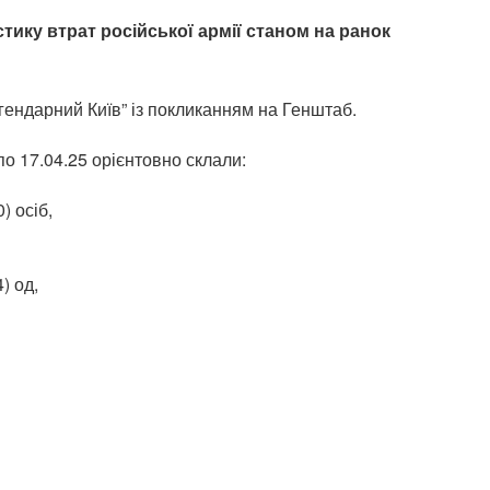
ику втрат російської армії станом на ранок
ендарний Київ” із покликанням на Генштаб.
по 17.04.25 орієнтовно склали:
) осіб,
) од,