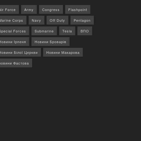
Air Force
Army
Congress
Flashpoint
Marine Corps
Navy
Off Duty
Pentagon
Special Forces
Submarine
Tesla
ВПО
Новини Ірпеня
Новини Броварів
Новини Білої Церкви
Новини Макарова
новини Фастова