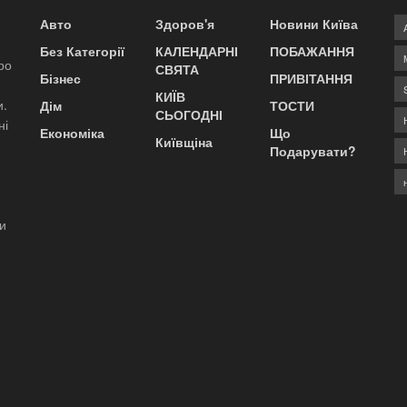
Авто
Здоров'я
Новини Київа
Без Категорії
КАЛЕНДАРНІ
ПОБАЖАННЯ
ро
СВЯТА
Бізнес
ПРИВІТАННЯ
КИЇВ
и.
Дім
ТОСТИ
СЬОГОДНІ
ні
Економіка
Що
Київщіна
Подарувати?
ди