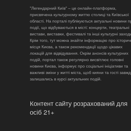
"Легендарний Київ" – це онлайн-платформа,
присвячена культурному життю столиці та Київської
області. На порталі публікуються актуальні новини п
події, що відбуваються в місті: концерти, театральні
вистави, виставки, фестивалі та інші культурні заход
Крім того, тут можна знайти інформацію про історич
місця Києва, а також рекомендації щодо цікавих
локацій для відвідування. Окрім анонсів культурних
подій, портал також регулярно висвітлює головні
новини Києва, інформує про соціальні ініціативи та
важливі зміни у житті міста, щоб кияни та гості завж
залишались в курсі актуальних подій.
Контент сайту розрахований для
осіб 21+