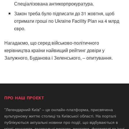
Спеціалізована антикорпрокуратура.
Закон треба було підписати до 31 жовтня, щоб
отримати гроші по Ukraine Facility Plan на 4 млрд
євро.
Нагадаємо, що серед військово-політичного
керівництва країни найвищий рейтинг довіри у
Залужного, Буданова і Зеленського, – опитування.
ПРО НАШ ПРОЕКТ
"Легендарний Київ" – це онлайн-платформа, присвячена
культурному життю столиці та Київської області. На порталі
публікуються актуальні новини про події, що відбуваються в
місті: концерти, театральні вистави, виставки, фестивалі та інші