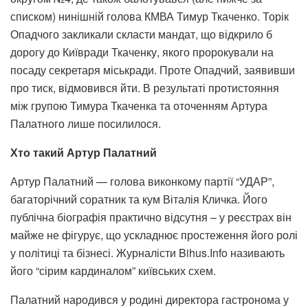
списком) нинішній голова КМВА Тимур Ткаченко. Торік
Опадчого закликали скласти мандат, що відкрило б
дорогу до Київради Ткаченку, якого пророкували на
посаду секретаря міськради. Проте Опадчий, заявивши
про тиск, відмовився йти. В результаті протистояння
між групою Тимура Ткаченка та оточенням Артура
Палатного лише посилилося.
Хто такий Артур Палатний
Артур Палатний — голова виконкому партії “УДАР”,
багаторічний соратник та кум Віталія Кличка. Його
публічна біографія практично відсутня – у реєстрах він
майже не фігурує, що ускладнює простеження його ролі
у політиці та бізнесі. Журналісти Bihus.Info називають
його “сірим кардиналом” київських схем.
Палатний народився у родині директора гастронома у