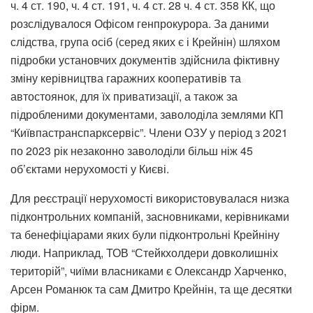
ч. 4 ст. 190, ч. 4 ст. 191, ч. 4 ст. 28 ч. 4 ст. 358 КК, що
розслідувалося Офісом генпрокурора. За даними
слідства, група осіб (серед яких є і Крейнін) шляхом
підробки установчих документів здійснила фіктивну
зміну керівництва гаражних кооперативів та
автостоянок, для їх приватизації, а також за
підробленими документами, заволоділа землями КП
“Київпастранспарксервіс”. Члени ОЗУ у період з 2021
по 2023 рік незаконно заволоділи більш ніж 45
об’єктами нерухомості у Києві.
Для реєстрації нерухомості використовувалася низка
підконтрольних компаній, засновниками, керівниками
та бенефіціарами яких були підконтрольні Крейніну
люди. Наприклад, ТОВ “Стейкхолдери довколишніх
територій”, чиїми власниками є Олександр Харченко,
Арсен Романюк та сам Дмитро Крейнін, та ще десятки
фірм.