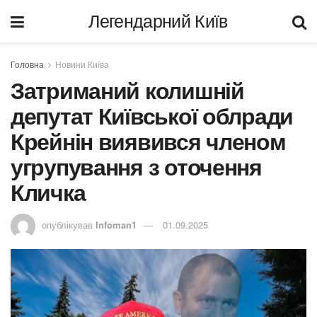
Легендарний Київ
Головна
Новини Київа
Затриманий колишній
депутат Київської облради
Крейнін виявився членом
угрупування з оточення
Кличка
опублікував
Infoman1
01.09.2025