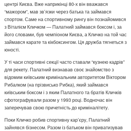
центрі Києва. Вже наприкінці 80-х він вважався
“мажором”, мав зв’язки через батька та займався
спортом. Саме на спортивному рингу він познайомився
з Віталієм Кличком — Палатний займався боксом і, за
його словами, був чемпіоном Києва, а Кличко на той час
займався карате та кікбоксингом. Ця дружба тягнеться з
юності.
У ті часи спортивні секції часто ставали “кузнею кадрів”
для рекету. Палатний визнавав своє знайомство з
відомим київським кримінальним авторитетом Віктором
Рибалком (на прізвисько Рибка), який займався
київським боксом і з яким Палатного та братів Кличків
сфотографували разом у 1993 році. Водночас він
заперечував свою причетність до криміналітету.
Поки Кличко робив спортивну кар’єру, Палатний
зайнявся бізнесом. Разом із батьком він приватизував