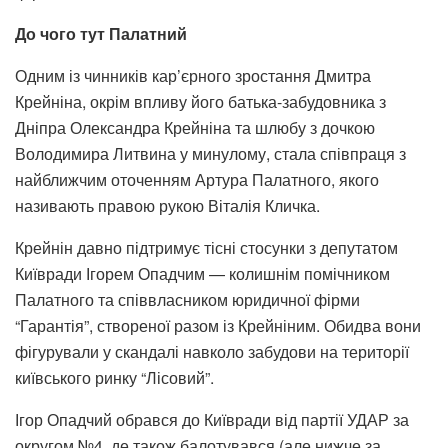
До чого тут Палатний
Одним із чинників кар’єрного зростання Дмитра
Крейніна, окрім впливу його батька-забудовника з
Дніпра Олександра Крейніна та шлюбу з дочкою
Володимира Литвина у минулому, стала співпраця з
найближчим оточенням Артура Палатного, якого
називають правою рукою Віталія Кличка.
Крейнін давно підтримує тісні стосунки з депутатом
Київради Ігорем Опадчим — колишнім помічником
Палатного та співвласником юридичної фірми
“Гарантія”, створеної разом із Крейніним. Обидва вони
фігурували у скандалі навколо забудови на території
київського ринку “Лісовий”.
Ігор Опадчий обрався до Київради від партії УДАР за
округом №4, де також балотувався (але нижче за