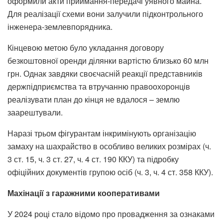
оформили акти приймання-передачі уявного майна.
Для реалізації схеми вони залучили підконтрольного
інженера-землевпорядника.
Кінцевою метою було укладання договору
безкоштовної оренди ділянки вартістю близько 60 млн
грн. Однак завдяки своєчасній реакції представників
держпідприємства та втручанню правоохоронців
реалізувати план до кінця не вдалося – землю
заарештували.
Наразі трьом фігурантам інкримінують організацію
замаху на шахрайство в особливо великих розмірах (ч.
3 ст. 15, ч. 3 ст. 27, ч. 4 ст. 190 ККУ) та підробку
офіційних документів групою осіб (ч. 3, ч. 4 ст. 358 ККУ).
Махінації з гаражними кооперативами
У 2024 році стало відомо про провадження за ознаками