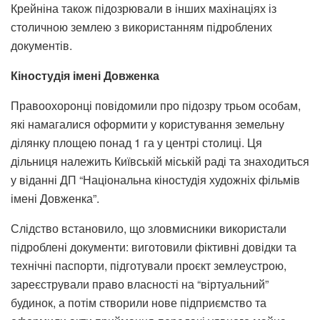
Крейніна також підозрювали в інших махінаціях із
столичною землею з використанням підроблених
документів.
Кіностудія імені Довженка
Правоохоронці повідомили про підозру трьом особам,
які намагалися оформити у користування земельну
ділянку площею понад 1 га у центрі столиці. Ця
дільниця належить Київській міській раді та знаходиться
у віданні ДП “Національна кіностудія художніх фільмів
імені Довженка”.
Слідство встановило, що зловмисники використали
підроблені документи: виготовили фіктивні довідки та
технічні паспорти, підготували проєкт землеустрою,
зареєстрували право власності на “віртуальний”
будинок, а потім створили нове підприємство та