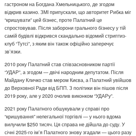
гастроном на Богдана Хмельницького, де згодом
відкрив казино. ЗМІ припускали, що авторитет Рибка міг
“кришувати” цей бізнес, проте Палатний це
спростовував. Після заборони грального бізнесу у тій
самій будівлі відкрився скандально відомий стриптиз-
клуб “Тутсі”, з яким він також офіційно заперечує
зв’язки.
2010 року Палатний став співзасновником партії
“УДАР”, а згодом — двічі народним депутатом. Після
Майдану Кличко став мером Києва, а Палатний увійшов
до Верховної Ради від БПП. З політики він пішов після
2019 року, але у 2020 очолив виконком “УДАРу”.
2021 року Палатного обшукували у справі про
“кришування” нелегальної торгівлі — у нього вдома
вилучили $250 тисяч. Ця справа не дійшла до суду. У
січні 2025-го ім’я Палатного знову згадали — цього разу