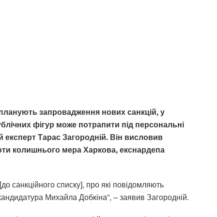
планують запровадження нових санкцій, у
ублічних фігур може потрапити під персональні
 експерт Тарас Загородній. Він висловив
оти колишнього мера Харкова, екснардепа
[до санкційного списку], про які повідомляють
андидатура Михайла Добкіна”, – заявив Загородній.