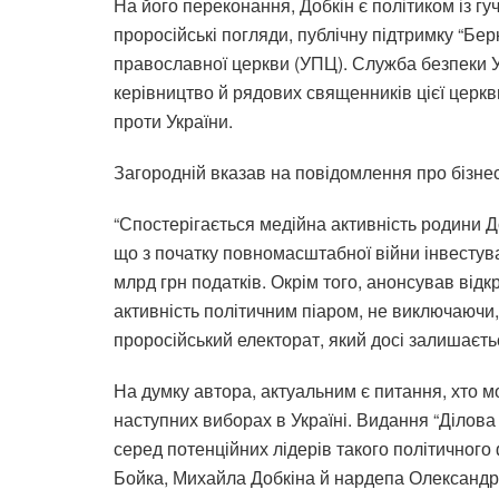
На його переконання, Добкін є політиком із г
проросійські погляди, публічну підтримку “Бер
православної церкви (УПЦ). Служба безпеки У
керівництво й рядових священників цієї церкви 
проти України.
Загородній вказав на повідомлення про бізне
“Спостерігається медійна активність родини 
що з початку повномасштабної війни інвестува
млрд грн податків. Окрім того, анонсував від
активність політичним піаром, не виключаючи
проросійський електорат, який досі залишається
На думку автора, актуальним є питання, хто м
наступних виборах в Україні. Видання “Ділова
серед потенційних лідерів такого політичног
Бойка, Михайла Добкіна й нардепа Олександр