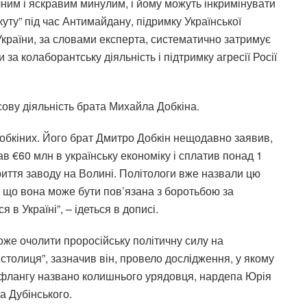
учним і яскравим минулим, і йому можуть інкримінувати
куту” під час Антимайдану, підримку Української
країни, за словами експерта, систематично затримує
за колаборантську діяльність і підтримку агресії Росії
сову діяльність брата Михайла Добкіна.
Добкіних. Його брат Дмитро Добкін нещодавно заявив,
в €60 млн в українську економіку і сплатив понад 1
криття заводу на Волині. Політологи вже назвали цю
, що вона може бути пов’язана з боротьбою за
 в Україні”, – ідеться в дописі.
оже очолити проросійську політичну силу на
 столиця”, зазначив він, провело дослідження, у якому
о флангу названо колишнього урядовця, нардепа Юрія
а Дубінського.