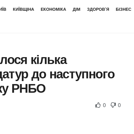
ИЇВ
КИЇВЩІНА
ЕКОНОМІКА
ДІМ
ЗДОРОВ’Я
БІЗНЕС
лося кілька
атур до наступного
ску РНБО
0
0