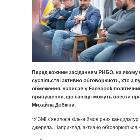
Перед кожним засіданням РНБО, на якому 
суспільстві активно обговорюють, хто з п
обмеження, написав у Facebook політичний
припущення, що санкції можуть ввести пр
Михайла Добкіна.
“У ЗМІ з’явилося кілька ймовірних кандидатур 
джерела. Наприклад, активно обговорюється к