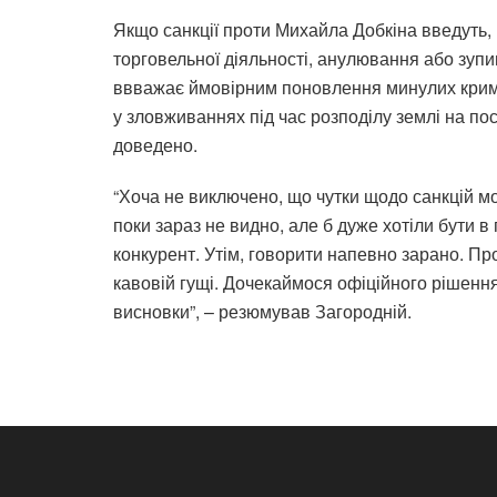
Якщо санкції проти Михайла Добкіна введуть,
торговельної діяльності, анулювання або зупи
ввважає ймовірним поновлення минулих крим
у зловживаннях під час розподілу землі на пос
доведено.
“Хоча не виключено, що чутки щодо санкцій м
поки зараз не видно, але б дуже хотіли бути в 
конкурент. Утім, говорити напевно зарано. Пр
кавовій гущі. Дочекаймося офіційного рішення
висновки”, – резюмував Загородній.