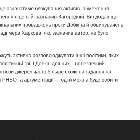
 це означатиме блокування активів, обмеження
нення ліцензій, зазначив Загородній. Він додав,що
інальних проваджень проти Добкіна й обвинувачень
аді мера Харкова, які, зазначив автор, не було
ожуть активно розповсюджувати інші політики, яких
політичній грі. І Добкін для них – небезпечний
огнози джерел часто більше схожі на гадання на
 РНБО та аргументації – тоді й можна буде робити