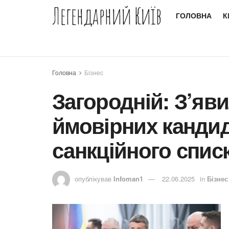
Легендарний Київ
ГОЛОВНА
К
Головна
Бізнес
Загородній: З’яви
ймовірних кандид
санкційного спи
опублікував
Infoman1
22.06.2025
in
Бізнес