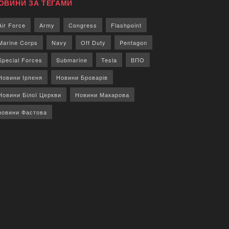
ОВИНИ ЗА ТЕГАМИ
Air Force
Army
Congress
Flashpoint
Marine Corps
Navy
Off Duty
Pentagon
Special Forces
Submarine
Tesla
ВПО
Новини Ірпеня
Новини Броварів
Новини Білої Церкви
Новини Макарова
новини Фастова