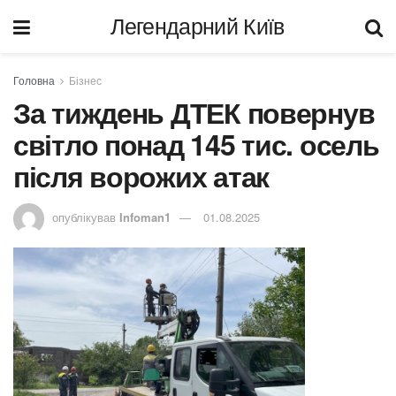
Легендарний Київ
Головна
Бізнес
За тиждень ДТЕК повернув
світло понад 145 тис. осель
після ворожих атак
опублікував
Infoman1
01.08.2025