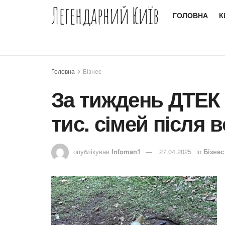
Легендарний Київ
ГОЛОВНА
К
Головна
Бізнес
За тиждень ДТЕК 
тис. сімей після 
опублікував
Infoman1
27.04.2025
in
Бізнес