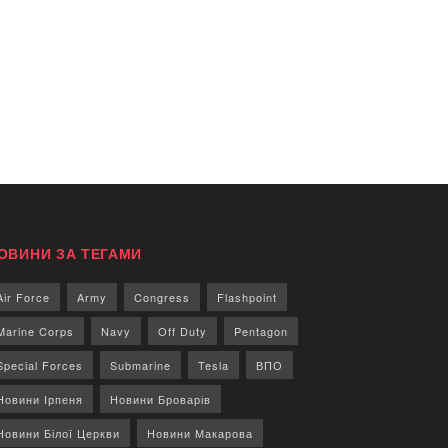
ОВИНИ ЗА ТЕГАМИ
Air Force
Army
Congress
Flashpoint
Marine Corps
Navy
Off Duty
Pentagon
Special Forces
Submarine
Tesla
ВПО
Новини Ірпеня
Новини Броварів
Новини Білої Церкви
Новини Макарова