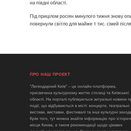
на півдні області.
Під прицілом росіян минулого тижня знову оп
повернули світло для майже 1 тис. сімей піс
ПРО НАШ ПРОЕКТ
"Легендарний Київ" – це онлайн-платформа,
присвячена культурному життю столиці та Київської
області. На порталі публікуються актуальні новини п
події, що відбуваються в місті: концерти, театральні
вистави, виставки, фестивалі та інші культурні заход
Крім того, тут можна знайти інформацію про історич
місця Києва, а також рекомендації щодо цікавих