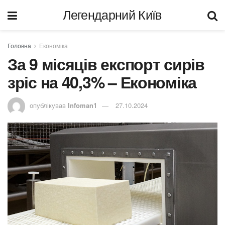
Легендарний Київ
Головна
Економіка
За 9 місяців експорт сирів
зріс на 40,3% – Економіка
опублікував
Infoman1
27.10.2024