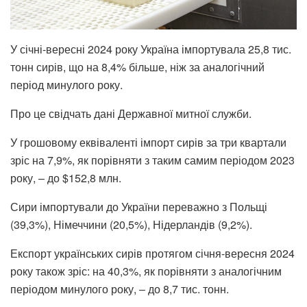
У січні-вересні 2024 року Україна імпортувала 25,8 тис.
тонн сирів, що на 8,4% більше, ніж за аналогічний
період минулого року.
Про це свідчать дані Державної митної служби.
У грошовому еквіваленті імпорт сирів за три квартали
зріс на 7,9%, як порівняти з таким самим періодом 2023
року, – до $152,8 млн.
Сири імпортували до України переважно з Польщі
(39,3%), Німеччини (20,5%), Нідерландів (9,2%).
Експорт українських сирів протягом січня-вересня 2024
року також зріс: на 40,3%, як порівняти з аналогічним
періодом минулого року, ‒ до 8,7 тис. тонн.