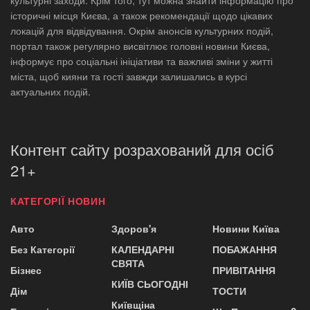
культурні заходи. Крім того, тут можна знайти інформацію про
історичні місця Києва, а також рекомендації щодо цікавих
локацій для відвідування. Окрім анонсів культурних подій,
портал також регулярно висвітлює головні новини Києва,
інформує про соціальні ініціативи та важливі зміни у житті
міста, щоб кияни та гості завжди залишались в курсі
актуальних подій.
Контент сайту розрахований для осіб
21+
КАТЕГОРІЇ НОВИН
Авто
Здоров'я
Новини Київа
Без Категорії
КАЛЕНДАРНІ
ПОБАЖАННЯ
СВЯТА
Бізнес
ПРИВІТАННЯ
КИЇВ СЬОГОДНІ
Дім
ТОСТИ
Київщіна