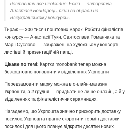
доставити все необхідне. Ескіз — авторства
Анастасії Бондарець, який ви обрали на
Всеукраїнському конкурсі».
Тираж — 300 тисяч поштових марок. Роботи фіналістів
конкурсу — Анастасії Туки, Святослава Романчака та
Марії Суслової — зображені на художньому конверті,
листівці й презентаційній папці.
Цікаве по темі:
Картки monobank тепер можна
безкоштовно поповнити у відділеннях Укрпошти
Передзамовити марку можна в онлайн-магазині
Укрпошти, а 2 грудня — придбати не лише онлайн, а й у
відділеннях та філателістичних крамницях.
Нагадаємо, що
Укрпошта значно прискорить доставку
посилок
. Укрпошта прагне скоротити термін доставки
посилок і для цього планує відкрити десятки нових