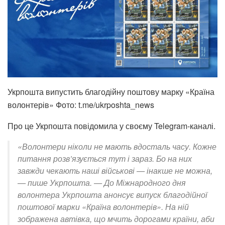
Укрпошта випустить благодійну поштову марку «Країна
волонтерів» Фото: t.me/ukrposhta_news
Про це Укрпошта повідомила у своєму
Telegram-каналі
.
«Волонтери ніколи не мають вдосталь часу. Кожне
питання розв’язується тут і зараз. Бо на них
завжди чекають наші військові — інакше не можна,
— пише Укрпошта. — До Міжнародного дня
волонтера Укрпошта анонсує випуск благодійної
поштової марки «Країна волонтерів». На ній
зображена автівка, що мчить дорогами країни, аби