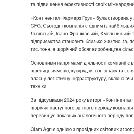
та підвищення ефективності своїх міжнародни
«Контінентал Фармерз Груп» була створена у 
CFG. Сьогодні компанія є одним із найбільших
Львівській, Івано-Франківській, Хмельницькій
підприємства становить близько 200 тис. га, п
тис. тонн, а щорічний обсяг виробництва сіль
Основними напрямами діяльності компанії є в
пшениці, ячменю, кукурудзи, сої, ріпаку та со
власну логістичну інфраструктуру, включаючи 
техніки.
За підсумками 2024 року виторг «Контінентал
півріччя наступного звітного періоду компані
перевищує показник аналогічного періоду поп
Olam Agri є однією з провідних світових агроп