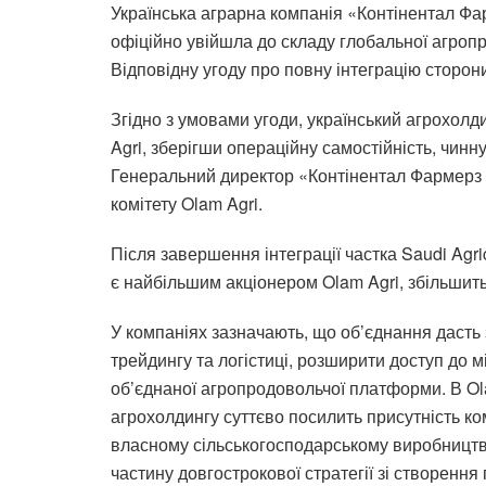
Українська аграрна компанія «Контінентал Фар
офіційно увійшла до складу глобальної агропр
Відповідну угоду про повну інтеграцію сторон
Згідно з умовами угоди, український агрохолд
Agri, зберігши операційну самостійність, чинн
Генеральний директор «Контінентал Фармерз 
комітету Olam Agri.
Після завершення інтеграції частка Saudi Agri
є найбільшим акціонером Olam Agri, збільшить
У компаніях зазначають, що об’єднання дасть
трейдингу та логістиці, розширити доступ до 
об’єднаної агропродовольчої платформи. В Ol
агрохолдингу суттєво посилить присутність ко
власному сільськогосподарському виробництв
частину довгострокової стратегії зі створенн