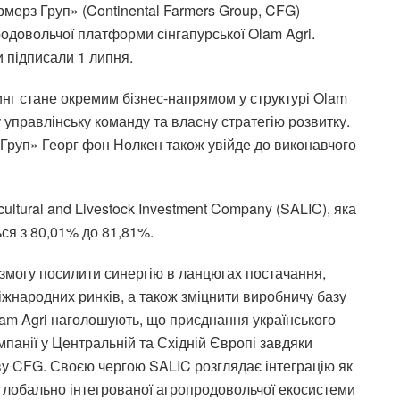
мерз Груп» (Continental Farmers Group, CFG)
одовольчої платформи сінгапурської Olam Agri.
и підписали 1 липня.
инг стане окремим бізнес-напрямом у структурі Olam
у управлінську команду та власну стратегію розвитку.
Груп» Георг фон Нолкен також увійде до виконавчого
cultural and Livestock Investment Company (SALIC), яка
ся з 80,01% до 81,81%.
 змогу посилити синергію в ланцюгах постачання,
міжнародних ринків, а також зміцнити виробничу базу
am Agri наголошують, що приєднання українського
мпанії у Центральній та Східній Європі завдяки
у CFG. Своєю чергою SALIC розглядає інтеграцію як
я глобально інтегрованої агропродовольчої екосистеми