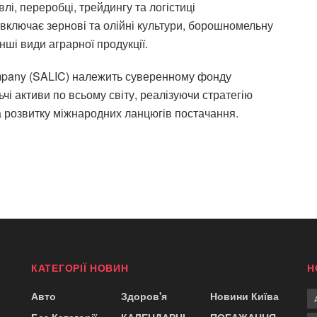
влі, переробці, трейдингу та логістиці
ь включає зернові та олійні культури, борошномельну
інші види аграрної продукції.
Company (SALIC) належить суверенному фонду
ьчі активи по всьому світу, реалізуючи стратегію
а розвитку міжнародних ланцюгів постачання.
КАТЕГОРІЇ НОВИН
Н
Авто
Здоров'я
Новини Київа
Без Категорії
КАЛЕНДАРНІ
ПОБАЖАННЯ