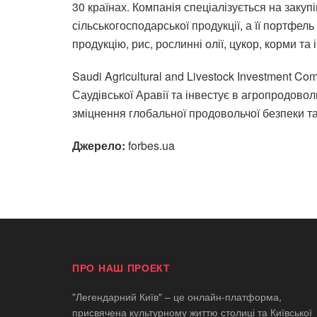
30 країнах. Компанія спеціалізується на закупі
сільськогосподарської продукції, а її портфел
продукцію, рис, рослинні олії, цукор, корми та 
Saudi Agricultural and Livestock Investment 
Саудівської Аравії та інвестує в агропродовол
зміцнення глобальної продовольчої безпеки т
Джерело:
forbes.ua
ПРО НАШ ПРОЕКТ
"Легендарний Київ" – це онлайн-платформа,
присвячена культурному життю столиці та Київської