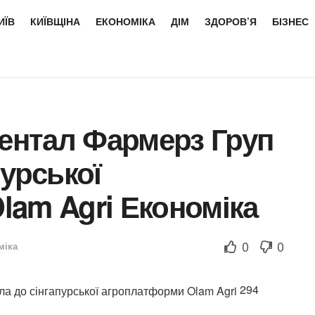
ИЇВ
КИЇВЩІНА
ЕКОНОМІКА
ДІМ
ЗДОРОВ’Я
БІЗНЕС
нентал Фармерз Груп
пурської
am Agri Економіка
0
0
міка
294