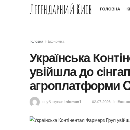
Легендарний Київ
ГОЛОВНА
К
Головна
Економіка
Українська Конті
увійшла до сінга
агроплатформи Ol
опублікував
Infoman1
02.07.2026
in
Еконо