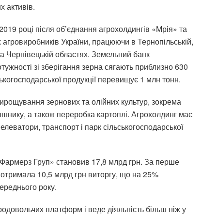
х активів.
2019 році після об’єднання агрохолдингів «Мрія» та
 агровиробників України, працюючи в Тернопільській,
 та Чернівецькій областях. Земельний банк
отужності зі зберігання зерна сягають приблизно 630
ськогосподарської продукції перевищує 1 млн тонн.
ирощування зернових та олійних культур, зокрема
няшнику, а також переробка картоплі. Агрохолдинг має
елеватори, транспорт і парк сільськогосподарської
 Фармерз Груп» становив 17,8 млрд грн. За перше
я отримала 10,5 млрд грн виторгу, що на 25%
ереднього року.
родовольчих платформ і веде діяльність більш ніж у