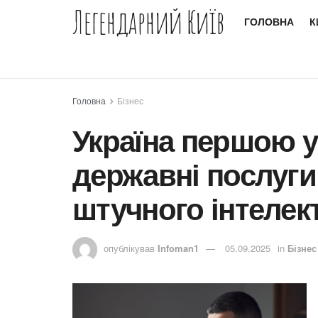
Легендарний Київ
ГОЛОВНА
К
Головна
Бізнес
Україна першою у
державні послуги
штучного інтелек
опублікував
Infoman1
05.09.2025
in
Бізнес