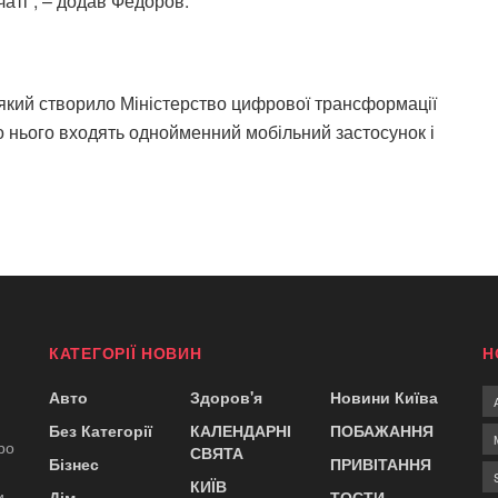
чаті”, – додав Федоров.
 який створило Міністерство цифрової трансформації
о нього входять однойменний мобільний застосунок і
КАТЕГОРІЇ НОВИН
Н
Авто
Здоров'я
Новини Київа
Без Категорії
КАЛЕНДАРНІ
ПОБАЖАННЯ
ро
СВЯТА
Бізнес
ПРИВІТАННЯ
КИЇВ
и.
Дім
ТОСТИ