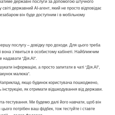
аватиме державні послуги за допомогою штучного
 світі державний AI-агент, який не просто відповідає
 Незабаром він буде доступним і в мобільному
першу послугу – довідку про доходи. Для цього треба
 і вона з’явиться в особистому кабінеті. Найближчим
е надавати “Дія.АІ”.
шукати інформацію, а просто запитати в чаті “Дія.АІ”,
пакунок малюка”.
 Наприклад, якщо будинок користувача пошкоджено,
ть інструкцію, як отримати відшкодування від держави.
ета-тестування. Ми будемо далі його навчати, щоб він
 цього потрібен ваш фідбек, тож тестуйте і ставте