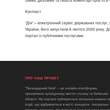
лайки, дизлайки та пишіть коментарі просто в 
Контекст
“Дія” – електронний сервіс державних послуг,
України, його
запустили 6 лютого 2020 року
. Д
портал із публічними послугами.
ПРО НАШ ПРОЕКТ
"Легендарний Київ" – це онлайн-платформа,
присвячена культурному життю столиці та Київської
області. На порталі публікуються актуальні новини п
події, що відбуваються в місті: концерти, театральні
вистави, виставки, фестивалі та інші культурні заход