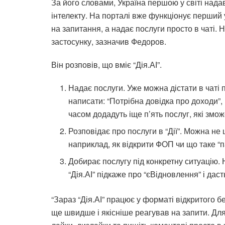
За його словами, Україна першою у світі над
інтелекту. На порталі вже функціонує перший у
на запитання, а надає послуги просто в чаті.
застосунку, зазначив Федоров.
Він розповів, що вміє “Дія.АІ”.
Надає послуги. Уже можна дістати в чаті 
написати: “Потрібна довідка про доходи”,
часом додадуть іще п’ять послуг, які змож
Розповідає про послуги в “Дії”. Можна не 
наприклад, як відкрити ФОП чи що таке “
Добирає послугу під конкретну ситуацію.
“Дія.АІ” підкаже про “єВідновлення” і дас
“Зараз “Дія.АІ” працює у форматі відкритого б
ще швидше і якісніше реагував на запити. Для