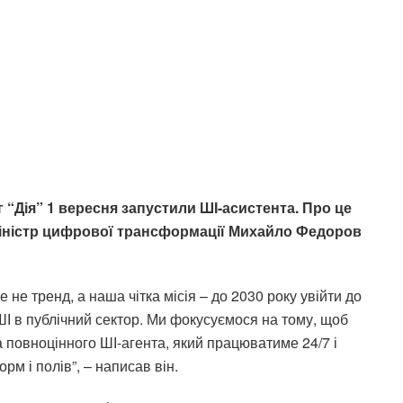
 “Дія” 1 вересня запустили ШІ-асистента. Про це
міністр цифрової трансформації Михайло Федоров
е не тренд, а наша чітка місія – до 2030 року увійти до
 ШІ в публічний сектор. Ми фокусуємося на тому, щоб
 повноцінного ШІ-агента, який працюватиме 24/7 і
м і полів”, – написав він.