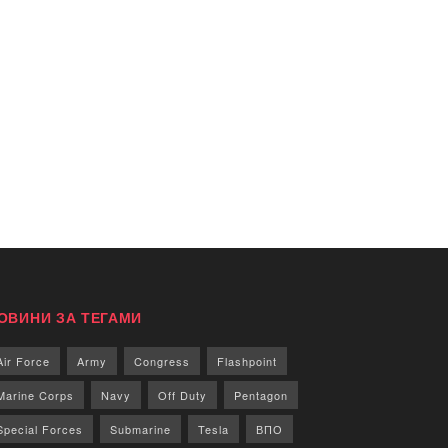
ОВИНИ ЗА ТЕГАМИ
Air Force
Army
Congress
Flashpoint
Marine Corps
Navy
Off Duty
Pentagon
Special Forces
Submarine
Tesla
ВПО