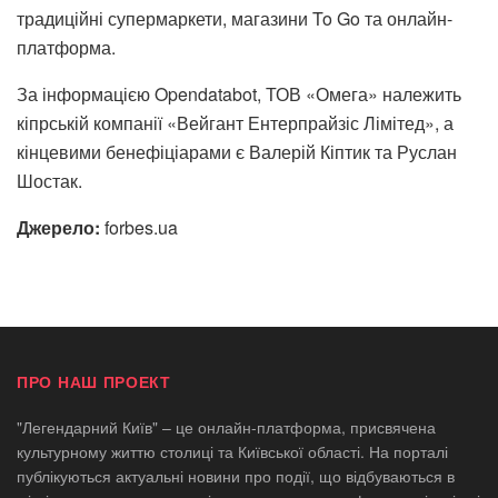
традиційні супермаркети, магазини To Go та онлайн-
платформа.
За інформацією Opendatabot, ТОВ «Омега» належить
кіпрській компанії «Вейгант Ентерпрайзіс Лімітед», а
кінцевими бенефіціарами є Валерій Кіптик та Руслан
Шостак.
Джерело:
forbes.ua
ПРО НАШ ПРОЕКТ
"Легендарний Київ" – це онлайн-платформа, присвячена
культурному життю столиці та Київської області. На порталі
публікуються актуальні новини про події, що відбуваються в