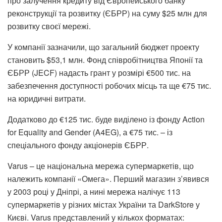
про залучення кредиту від Європейського банку
реконструкції та розвитку (ЄБРР) на суму $25 млн для
розвитку своєї мережі.
У компанії зазначили, що загальний бюджет проекту
становить $53,1 млн. Фонд співробітництва Японії та
ЄБРР (JECF) надасть грант у розмірі €500 тис. на
забезпечення доступності робочих місць та ще €75 тис.
на юридичні витрати.
Додатково до €125 тис. буде виділено із фонду Action
for Equality and Gender (A4EG), а €75 тис. – із
спеціального фонду акціонерів ЄБРР.
Varus – це національна мережа супермаркетів, що
належить компанії «Омега». Перший магазин з’явився
у 2003 році у Дніпрі, а нині мережа налічує 113
супермаркетів у різних містах України та DarkStore у
Києві. Varus представлений у кількох форматах: