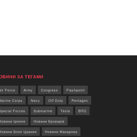
ОВИНИ ЗА ТЕГАМИ
Air Force
Army
Congress
Flashpoint
Marine Corps
Navy
Off Duty
Pentagon
Special Forces
Submarine
Tesla
ВПО
Новини Ірпеня
Новини Броварів
Новини Білої Церкви
Новини Макарова