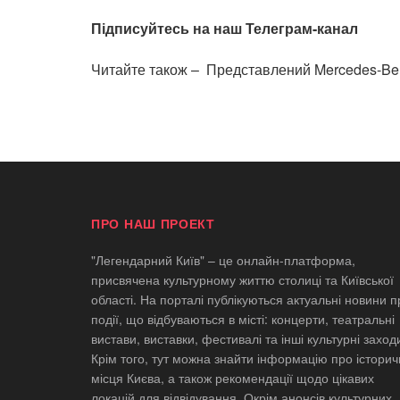
Підписуйтесь на наш Телеграм-канал
Читайте також –
Представлений Mercedes-Be
ПРО НАШ ПРОЕКТ
"Легендарний Київ" – це онлайн-платформа,
присвячена культурному життю столиці та Київської
області. На порталі публікуються актуальні новини п
події, що відбуваються в місті: концерти, театральні
вистави, виставки, фестивалі та інші культурні заход
Крім того, тут можна знайти інформацію про історич
місця Києва, а також рекомендації щодо цікавих
локацій для відвідування. Окрім анонсів культурних