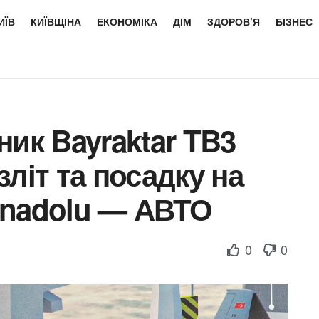
ИЇВ
КИЇВЩІНА
ЕКОНОМІКА
ДІМ
ЗДОРОВ’Я
БІЗНЕС
ник Bayraktar TB3
літ та посадку на
Anadolu — АВТО
0
0