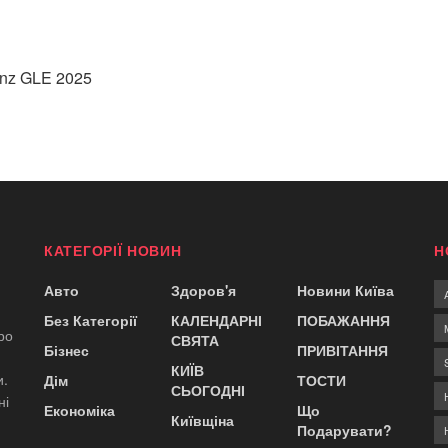
nz GLE 2025
КАТЕГОРІЇ НОВИН
Н
Авто
Здоров'я
Новини Київа
Без Категорії
КАЛЕНДАРНІ
ПОБАЖАННЯ
ро
СВЯТА
Бізнес
ПРИВІТАННЯ
КИЇВ
и.
Дім
ТОСТИ
СЬОГОДНІ
ні
Економіка
Що
Київщіна
Подарувати?