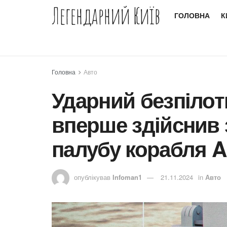
Легендарний Київ
ГОЛОВНА
К
Головна
Авто
Ударний безпілот
вперше здійснив з
палубу корабля 
опублікував
Infoman1
21.11.2024
in
Авто