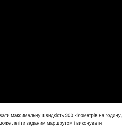
вати максимальну швидкість 300 кілометрів на годину,
зможе летіти заданим маршрутом і виконувати