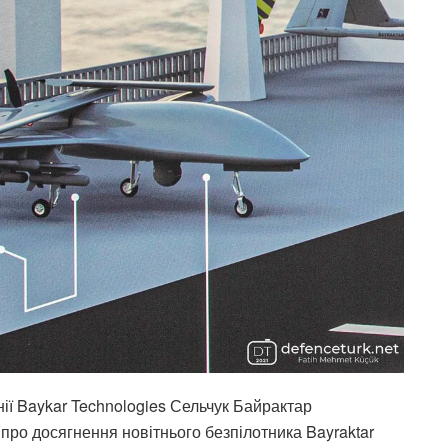
ї Baykar Technologies Сельчук Байрактар ​​
про досягнення новітнього безпілотника Bayraktar