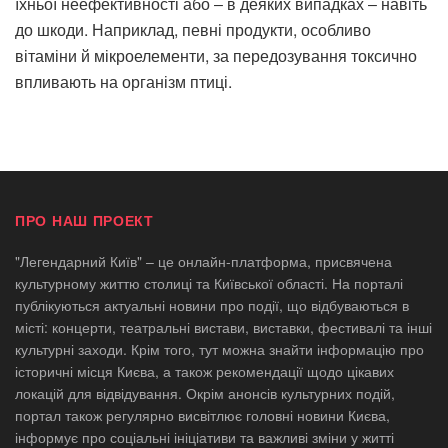
їхньої неефективності або ‒ в деяких випадках ‒ навіть
до шкоди. Наприклад, певні продукти, особливо
вітаміни й мікроелементи, за передозування токсично
впливають на організм птиці.
ПРО НАШ ПРОЕКТ
"Легендарний Київ" – це онлайн-платформа, присвячена
культурному життю столиці та Київської області. На порталі
публікуються актуальні новини про події, що відбуваються в
місті: концерти, театральні вистави, виставки, фестивалі та інші
культурні заходи. Крім того, тут можна знайти інформацію про
історичні місця Києва, а також рекомендації щодо цікавих
локацій для відвідування. Окрім анонсів культурних подій,
портал також регулярно висвітлює головні новини Києва,
інформує про соціальні ініціативи та важливі зміни у житті