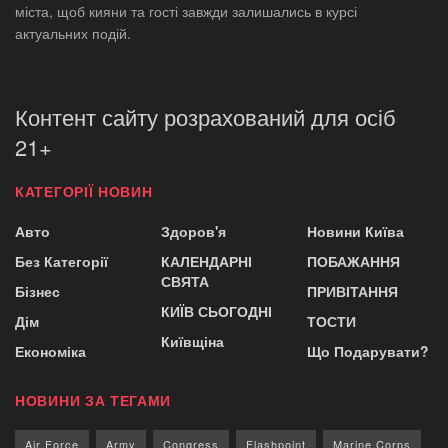
міста, щоб кияни та гості завжди залишались в курсі
актуальних подій.
Контент сайту розрахований для осіб
21+
КАТЕГОРІЇ НОВИН
Авто
Здоров'я
Новини Київа
Без Категорії
КАЛЕНДАРНІ
ПОБАЖАННЯ
СВЯТА
Бізнес
ПРИВІТАННЯ
КИЇВ СЬОГОДНІ
Дім
ТОСТИ
Київщіна
Економіка
Що Подарувати?
НОВИНИ ЗА ТЕГАМИ
Air Force
Army
Congress
Flashpoint
Marine Corps