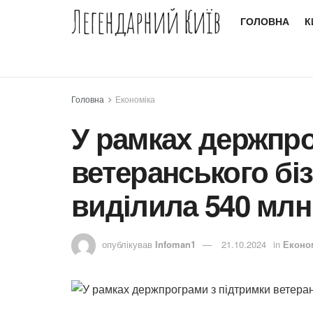
Легендарний Київ
ГОЛОВНА
К
Головна
Економіка
У рамках держпро
ветеранського бі
виділила 540 млн
опублікував
Infoman1
21.10.2024
in
Еконо