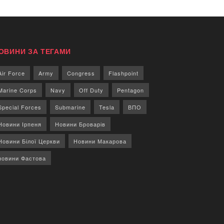
ОВИНИ ЗА ТЕГАМИ
Air Force
Army
Congress
Flashpoint
Marine Corps
Navy
Off Duty
Pentagon
Special Forces
Submarine
Tesla
ВПО
Новини Ірпеня
Новини Броварів
Новини Білої Церкви
Новини Макарова
новини Фастова