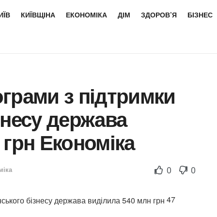
ИЇВ
КИЇВЩІНА
ЕКОНОМІКА
ДІМ
ЗДОРОВ’Я
БІЗНЕС
грами з підтримки
знесу держава
 грн Економіка
0
0
міка
47