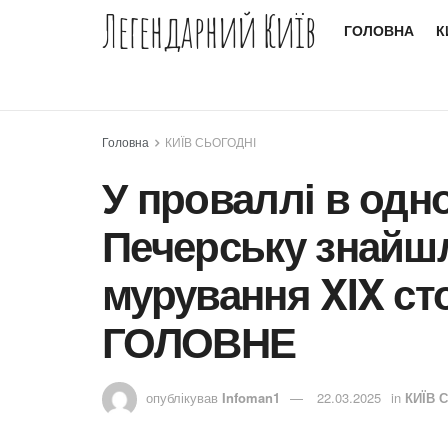
Легендарний Київ
ГОЛОВНА
К
Головна
КИЇВ СЬОГОДНІ
У проваллі в одно
Печерську знайшл
мурування XIX сто
ГОЛОВНЕ
опублікував
Infoman1
22.03.2025
in
КИЇВ 