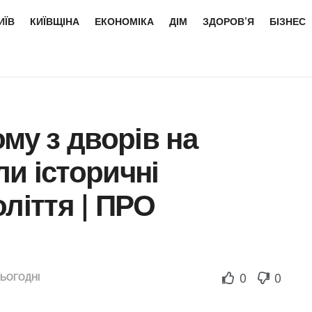
ИЇВ
КИЇВЩІНА
ЕКОНОМІКА
ДІМ
ЗДОРОВ’Я
БІЗНЕС
му з дворів на
и історичні
ліття | ПРО
0
0
СЬОГОДНІ