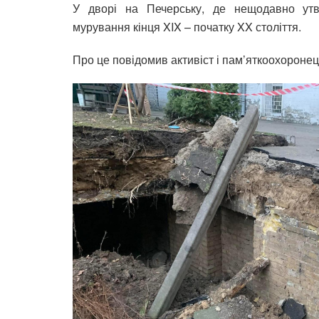
У дворі на Печерську, де нещодавно утво
мурування кінця XIX – початку XX століття.
Про це повідомив активіст і пам’яткоохороне