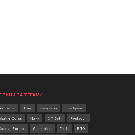
ОВИНИ ЗА ТЕГАМИ
Air Force
Army
Congress
Flashpoint
Marine Corps
Navy
Off Duty
Pentagon
Special Forces
Submarine
Tesla
ВПО