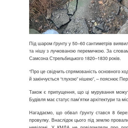
Під шаром ґрунту у 50–60 сантиметрів виявили
та нішу з лучкованою перемичкою. За слова
Самсона Стрельбицького 1820–1830 років.
“Про це свідчить спрямованість основного ход
й закінчується “глухою” нішею”, – пояснює Пер
Також є припущення, що ці мурування можут
Будівля має статус пам’ятки архітектури та мі
Нагадаємо, що обвал ґрунту стався 8 бере
провулку. Внаслідок цього під землю провал
невідомі. У КМДА не повідомляли про пори