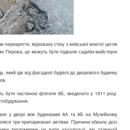
 перекриття, муровану стіну з київської жовтої цегли
ми Перова, це можуть бути підвали садиби-майстерні
у, який іде від фасадної будівлі до дворового будинку
ов.
ь бути частиною флігеля 8Б, зведеного у 1911 році.
стобудування.
зня у дворі між будинками 8А та 8Б на Музейному
илися три припарковані автівки. Причини обвалу досі
ви тепломереж чи витік каналізації, які зазвичай