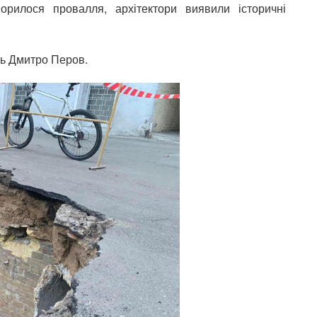
рилося провалля, архітектори виявили історичні
ць Дмитро Перов.