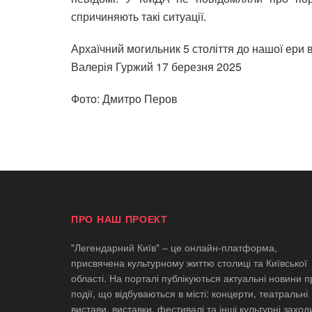
спричиняють такі ситуації.
Архаїчний могильник 5 століття до нашої ери 
Валерія Гуржий
17 березня 2025
Фото: Дмитро Перов
ПРО НАШ ПРОЕКТ
"Легендарний Київ" – це онлайн-платформа,
присвячена культурному життю столиці та Київської
області. На порталі публікуються актуальні новини п
події, що відбуваються в місті: концерти, театральні
вистави, виставки, фестивалі та інші культурні заход