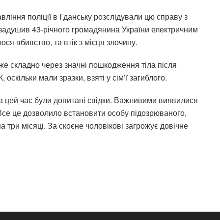
вління поліції в Гданську розслідували цю справу з
 задушив 43-річного громадянина України електричним
ся вбивство, та втік з місця злочину.
же складно через значні пошкодження тіла після
 оскільки мали зразки, взяті у сім’ї загиблого.
 За цей час були допитані свідки. Важливими виявилися
Все це дозволило встановити особу підозрюваного,
а три місяці. За скоєне чоловікові загрожує довічне