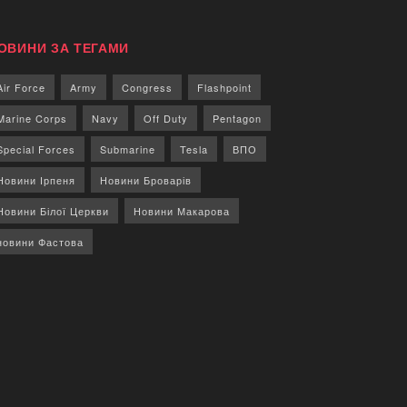
ОВИНИ ЗА ТЕГАМИ
Air Force
Army
Congress
Flashpoint
Marine Corps
Navy
Off Duty
Pentagon
Special Forces
Submarine
Tesla
ВПО
Новини Ірпеня
Новини Броварів
Новини Білої Церкви
Новини Макарова
новини Фастова