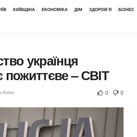
ИЇВ
КИЇВЩІНА
ЕКОНОМІКА
ДІМ
ЗДОРОВ’Я
БІЗНЕС
ство українця
є пожиттєве – СВІТ
0
0
и Київа