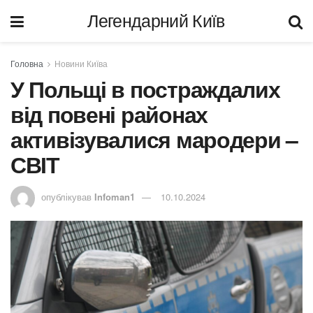
Легендарний Київ
Головна
Новини Київа
У Польщі в постраждалих
від повені районах
активізувалися мародери –
СВІТ
опублікував
Infoman1
10.10.2024