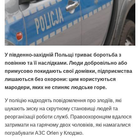
У південно-західній Польщі триває боротьба з
повінню та її наслідками. Люди добровільно або
примусово покидають свої домівки, підприємства
лишаються без охорони: цим користуються
мародери, яких не спиняє людське горе.
У поліцію надходять повідомлення про злодіїв, які
шукають зиску на скрутному становищі людей та
реорганізації роботи служб. Правоохоронцям вдалося
затримати на гарячому двох чоловіків, які намагалися
пограбувати АЗС Orlen у Клодзко.