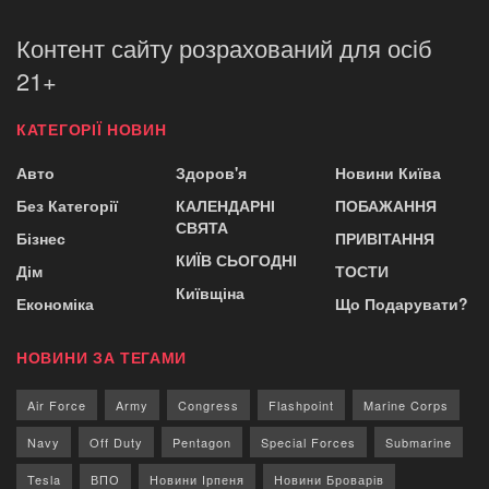
Контент сайту розрахований для осіб
21+
КАТЕГОРІЇ НОВИН
Авто
Здоров'я
Новини Київа
Без Категорії
КАЛЕНДАРНІ
ПОБАЖАННЯ
СВЯТА
Бізнес
ПРИВІТАННЯ
КИЇВ СЬОГОДНІ
Дім
ТОСТИ
Київщіна
Економіка
Що Подарувати?
НОВИНИ ЗА ТЕГАМИ
Air Force
Army
Congress
Flashpoint
Marine Corps
Navy
Off Duty
Pentagon
Special Forces
Submarine
Tesla
ВПО
Новини Ірпеня
Новини Броварів