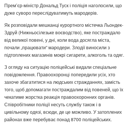
Прем’єр-міністр Дональд Туск і поліція наголосили, що
дуже суворо переслідуватимуть мародерів.
Як розповідали мешканці курортного містечка Льондек-
Здруй (Нижньосілезьке воєводство), яке постраждало
від великої повені, у дні, коли вода досягла міста,
почали „працювати” мародери. Злодії виносили з
підтоплених магазинів мокрі сигарети, алкоголь та одяг.
З огляду на ситуацію поліцейські видали спеціальне
повідомлення. Правоохоронці попередили усіх, хто
захоче збагатитися на людських стражданнях, замість
того, щоб допомагати постраждалим від повеней, що їх
чекатиме жорстка реакція правоохоронних органів.
Співробітники поліції несуть службу також і в
цивільному одязі, всюди, де це можливо. У затоплених
районах вже перебуває понад 8700 поліцейських.