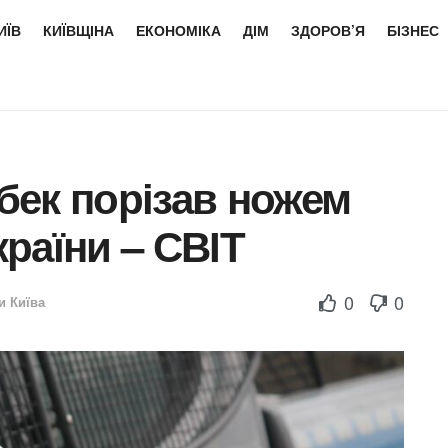
ИЇВ
КИЇВЩІНА
ЕКОНОМІКА
ДІМ
ЗДОРОВ’Я
БІЗНЕС
збек порізав ножем
країни – СВІТ
0
0
и Київа