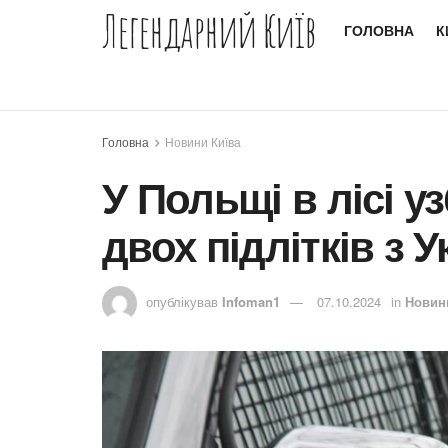
Легендарний Київ
ГОЛОВНА
К
Головна
Новини Київа
У Польщі в лісі у
двох підлітків з У
опублікував
Infoman1
07.10.2024
in
Новин