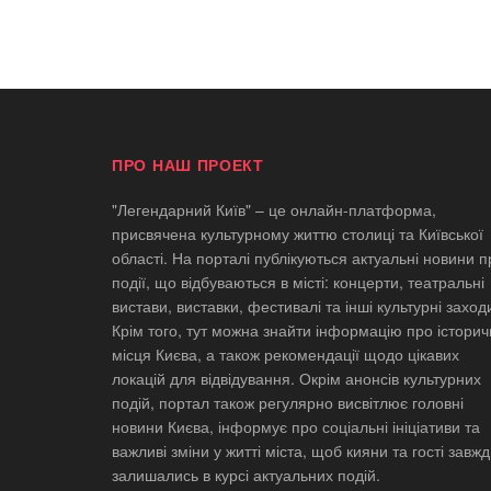
ПРО НАШ ПРОЕКТ
"Легендарний Київ" – це онлайн-платформа,
присвячена культурному життю столиці та Київської
області. На порталі публікуються актуальні новини п
події, що відбуваються в місті: концерти, театральні
вистави, виставки, фестивалі та інші культурні заход
Крім того, тут можна знайти інформацію про історич
місця Києва, а також рекомендації щодо цікавих
локацій для відвідування. Окрім анонсів культурних
подій, портал також регулярно висвітлює головні
новини Києва, інформує про соціальні ініціативи та
важливі зміни у житті міста, щоб кияни та гості завж
залишались в курсі актуальних подій.