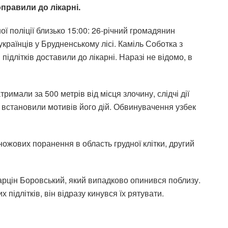
оправили до лікарні.
 поліції близько 15:00: 26-річний громадянин
країнців у Брудненському лісі. Каміль Соботка з
підлітків доставили до лікарні. Наразі не відомо, в
римали за 500 метрів від місця злочину, слідчі дії
встановили мотивів його дій. Обвинувачення узбек
 ножових поранення в область грудної клітки, другий
рцін Боровський, який випадково опинився поблизу.
підлітків, він відразу кинувся їх рятувати.