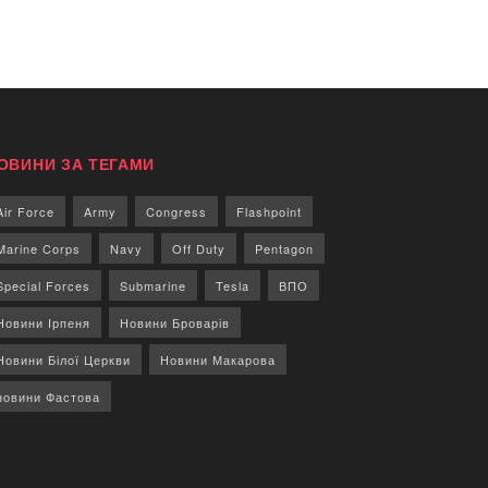
ОВИНИ ЗА ТЕГАМИ
Air Force
Army
Congress
Flashpoint
Marine Corps
Navy
Off Duty
Pentagon
Special Forces
Submarine
Tesla
ВПО
Новини Ірпеня
Новини Броварів
Новини Білої Церкви
Новини Макарова
новини Фастова