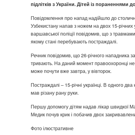
підлітків з України. Дітей із пораненнями д
Повідомлення про напад надійшло до столичної
Узбекистану напав з ножем на двох 15-річних у
варшавської поліції повідомив, що з травмами 
якому стані перебувають постраждалі.
Речник повідомив, що 26-річного нападника зат
тривають. На даний момент правоохоронці не 
може почути вже завтра, у вівторок.
Постраждалі – 15-річні українці. В одного два
мав різану рану руки.
Першу допомогу дітям надав лікар швидкої Ма
Медик почув крик і побачив двох закривавлених 
Фото ілюстративне