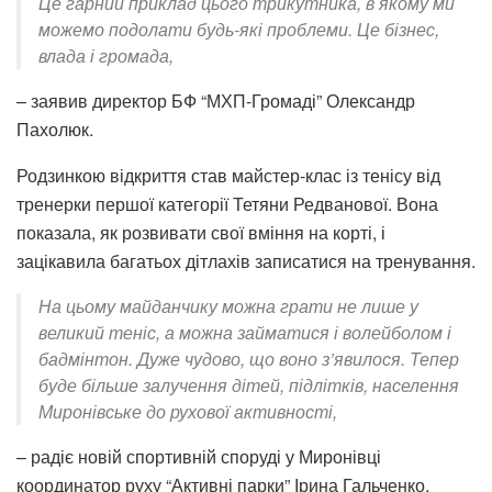
Це гарний приклад цього трикутника, в якому ми
можемо подолати будь-які проблеми. Це бізнес,
влада і громада,
– заявив директор БФ “МХП-Громаді” Олександр
Пахолюк.
Родзинкою відкриття став майстер-клас із тенісу від
тренерки першої категорії Тетяни Редванової. Вона
показала, як розвивати свої вміння на корті, і
зацікавила багатьох дітлахів записатися на тренування.
На цьому майданчику можна грати не лише у
великий теніс, а можна займатися і волейболом і
бадмінтон. Дуже чудово, що воно з’явилося. Тепер
буде більше залучення дітей, підлітків, населення
Миронівське до рухової активності,
– радіє новій спортивній споруді у Миронівці
координатор руху “Активні парки” Ірина Гальченко.