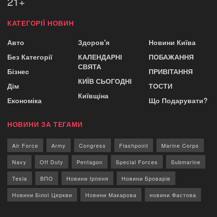
21+
КАТЕГОРІЇ НОВИН
Авто
Здоров'я
Новини Київа
Без Категорії
КАЛЕНДАРНІ
ПОБАЖАННЯ
СВЯТА
Бізнес
ПРИВІТАННЯ
КИЇВ СЬОГОДНІ
Дім
ТОСТИ
Київщіна
Економіка
Що Подарувати?
НОВИНИ ЗА ТЕГАМИ
Air Force
Army
Congress
Flashpoint
Marine Corps
Navy
Off Duty
Pentagon
Special Forces
Submarine
Tesla
ВПО
Новини Ірпеня
Новини Броварів
Новини Білої Церкви
Новини Макарова
новини Фастова