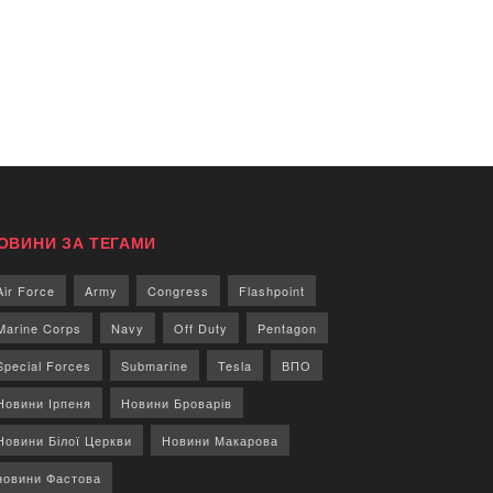
ОВИНИ ЗА ТЕГАМИ
Air Force
Army
Congress
Flashpoint
Marine Corps
Navy
Off Duty
Pentagon
Special Forces
Submarine
Tesla
ВПО
Новини Ірпеня
Новини Броварів
Новини Білої Церкви
Новини Макарова
новини Фастова