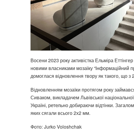
Восени 2023 року активістка Ельміра Еттінгер
новими власниками мозаїку “Інформаційний про
домоглася відновлення твору як такого, що з 2
Відновленням мозаїки протягом року займався
Сиваком, викладачем Львівської національної 
Україні, ретельно добираючи відтінки. Загалом
яких сягали всього 2х2 мм.
Фото: Jurko Voloshchak