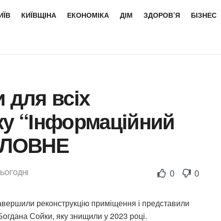
ИЇВ
КИЇВЩІНА
ЕКОНОМІКА
ДІМ
ЗДОРОВ’Я
БІЗНЕС
 для всіх
ку “Інформаційний
ГОЛОВНЕ
0
0
СЬОГОДНІ
завершили реконструкцію приміщення і представили
огдана Сойки, яку знищили у 2023 році.