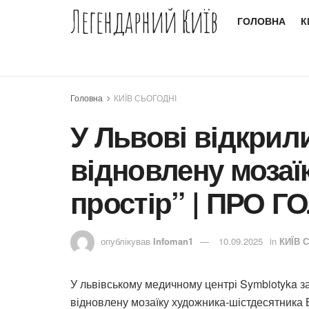
Легендарний Київ
ГОЛОВНА
К
Головна
КИЇВ СЬОГОДНІ
У Львові відкрили
відновлену мозаї
простір” | ПРО 
опублікував
Infoman1
10.09.2025
in
КИЇВ 
У львівському медичному центрі Symbiotyka 
відновлену мозаїку художника-шістдесятника Б