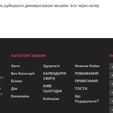
руйнувати декомунізовані мозаїки: все через колір
КАТЕГОРІЇ НОВИН
Н
Авто
Здоров'я
Новини Київа
Без Категорії
КАЛЕНДАРНІ
ПОБАЖАННЯ
ро
СВЯТА
Бізнес
ПРИВІТАННЯ
КИЇВ
и.
Дім
ТОСТИ
СЬОГОДНІ
ні
Економіка
Що
Київщіна
Подарувати?