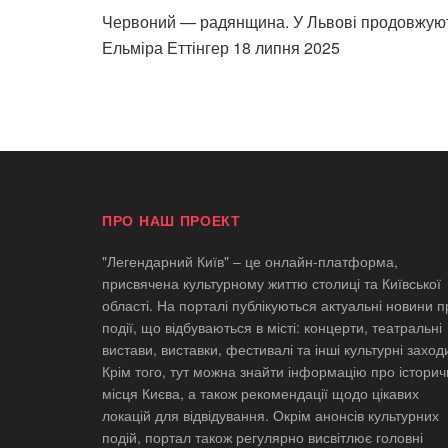
Червоний — радянщина. У Львові продовжують 
Ельміра Еттінгер
18 липня 2025
ПРО НАШ ПРОЕКТ
"Легендарний Київ" – це онлайн-платформа,
присвячена культурному життю столиці та Київської
області. На порталі публікуються актуальні новини п
події, що відбуваються в місті: концерти, театральні
вистави, виставки, фестивалі та інші культурні заход
Крім того, тут можна знайти інформацію про історич
місця Києва, а також рекомендації щодо цікавих
локацій для відвідування. Окрім анонсів культурних
подій, портал також регулярно висвітлює головні