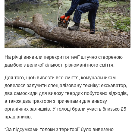
На річці виявили перекриття течії штучно створеною
дамбою з великої кількості різноманітного сміття.
Для того, щоб вивезти все сміття, комунальникам
довелося залучити спеціалізовану техніку: екскаватор,
два самоскиди для вивозу твердих побутових відходів,
а також два трактори з причепами для вивозу
органічних залишків. У толоці брали участь близько 25
працівників.
“За підсумками толоки з території було вивезено