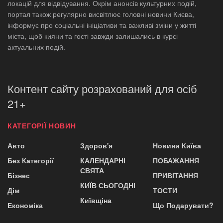
локацій для відвідування. Окрім анонсів культурних подій,
портал також регулярно висвітлює головні новини Києва,
інформує про соціальні ініціативи та важливі зміни у житті
міста, щоб кияни та гості завжди залишались в курсі
актуальних подій.
Контент сайту розрахований для осіб
21+
КАТЕГОРІЇ НОВИН
Авто
Здоров'я
Новини Київа
Без Категорії
КАЛЕНДАРНІ
ПОБАЖАННЯ
СВЯТА
Бізнес
ПРИВІТАННЯ
КИЇВ СЬОГОДНІ
Дім
ТОСТИ
Київщіна
Економіка
Що Подарувати?