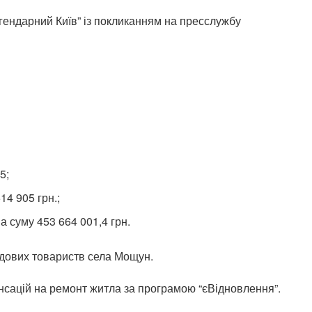
ендарний Київ” із покликанням на пресслужбу
5;
14 905 грн.;
 суму 453 664 001,4 грн.
Садових товариств села Мощун.
нсацій на ремонт житла за програмою “єВідновлення”.