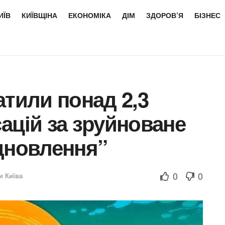
ИЇВ
КИЇВЩІНА
ЕКОНОМІКА
ДІМ
ЗДОРОВ’Я
БІЗНЕС
атили понад 2,3
ацій за зруйноване
дновлення”
0
0
и Київа