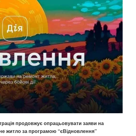
трація продовжує опрацьовувати заяви на
не житло за програмою “єВідновлення”