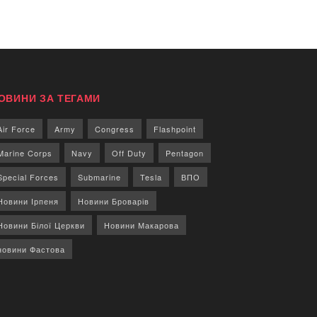
ОВИНИ ЗА ТЕГАМИ
Air Force
Army
Congress
Flashpoint
Marine Corps
Navy
Off Duty
Pentagon
Special Forces
Submarine
Tesla
ВПО
Новини Ірпеня
Новини Броварів
Новини Білої Церкви
Новини Макарова
новини Фастова