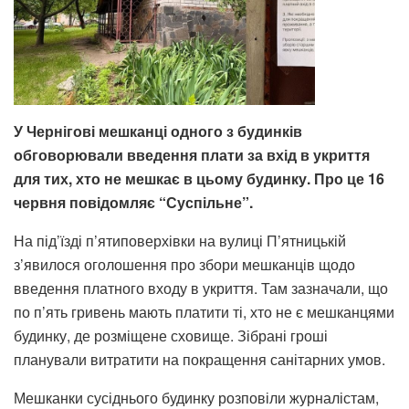
У Чернігові мешканці одного з будинків
обговорювали введення плати за вхід в укриття
для тих, хто не мешкає в цьому будинку. Про це 16
червня повідомляє “Суспільне”.
На під’їзді п’ятиповерхівки на вулиці П’ятницькій
з’явилося оголошення про збори мешканців щодо
введення платного входу в укриття. Там зазначали, що
по п’ять гривень мають платити ті, хто не є мешканцями
будинку, де розміщене сховище. Зібрані гроші
планували витратити на покращення санітарних умов.
Мешканки сусіднього будинку розповіли журналістам,