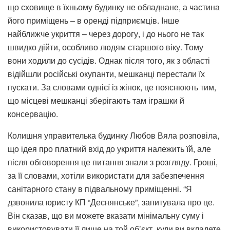
що сховище в їхньому будинку не обладнане, а частина
його приміщень – в оренді підприємців. Інше
найближче укриття – через дорогу, і до нього не так
швидко дійти, особливо людям старшого віку. Тому
вони ходили до сусідів. Однак після того, як з області
відійшли російські окупанти, мешканці перестали їх
пускати. За словами однієї із жінок, це пояснюють тим,
що місцеві мешканці зберігають там іграшки й
консервацію.
Колишня управителька будинку Любов Вяла розповіла,
що ідея про платний вхід до укриття належить їй, але
після обговорення це питання знали з розгляду. Гроші,
за її словами, хотіли використати для забезпечення
санітарного стану в підвальному приміщенні. “Я
дзвонила юристу КП “Деснянське”, запитувала про це.
Він сказав, що ви можете вказати мінімальну суму і
використовувати її лише на той об’єкт, куди ви вкладете