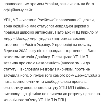
православним храмом України, зазначають на його
офіційному сайті.
УПЦ МП – частина Російської православної церкви,
вона офіційно має статус “самоврядної церкви з
правами широкої автономії”. Патріарх РПЦ Кирило (у
миру – Володимир Гундяєв) підтримав воєнне
вторгнення Росії в Україну. У проповіді на початку
березня 2022 року він виправдав вторгнення нібито
захистом жителів Донбасу. Після цього УПЦ МП
заявила про свою незалежність (внесла зміни до
статуту) і висловила незгоду з Кирилом, проте не
засудила його. У грудні того самого року Держслужба з
питань етнополітики та свободи слова провела
експертизу оновленого статуту УПЦ МП і дійшла
висновку, що ці зміни не привели до розриву церковно-
канонічного зв’язку УПЦ МП із РПЦ.