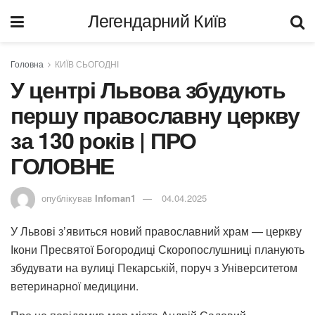
Легендарний Київ
Головна
КИЇВ СЬОГОДНІ
У центрі Львова збудують
першу православну церкву
за 130 років | ПРО
ГОЛОВНЕ
опублікував
Infoman1
04.04.2025
У Львові з’явиться новий православний храм — церкву
Ікони Пресвятої Богородиці Скоропослушниці планують
збудувати на вулиці Пекарській, поруч з Університетом
ветеринарної медицини.