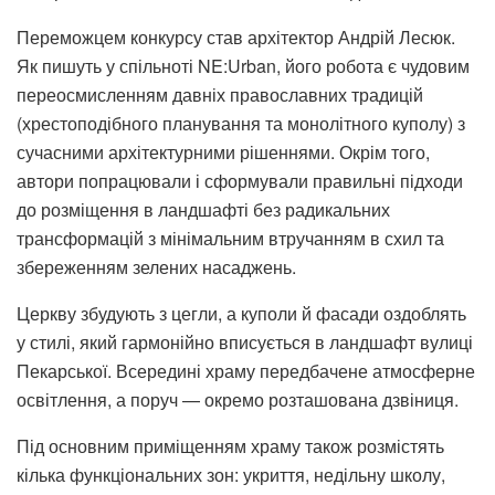
Переможцем конкурсу став архітектор Андрій Лесюк.
Як пишуть у спільноті NE:Urban, його робота є чудовим
переосмисленням давніх православних традицій
(хрестоподібного планування та монолітного куполу) з
сучасними архітектурними рішеннями. Окрім того,
автори попрацювали і сформували правильні підходи
до розміщення в ландшафті без радикальних
трансформацій з мінімальним втручанням в схил та
збереженням зелених насаджень.
Церкву збудують з цегли, а куполи й фасади оздоблять
у стилі, який гармонійно вписується в ландшафт вулиці
Пекарської. Всередині храму передбачене атмосферне
освітлення, а поруч — окремо розташована дзвіниця.
Під основним приміщенням храму також розмістять
кілька функціональних зон: укриття, недільну школу,