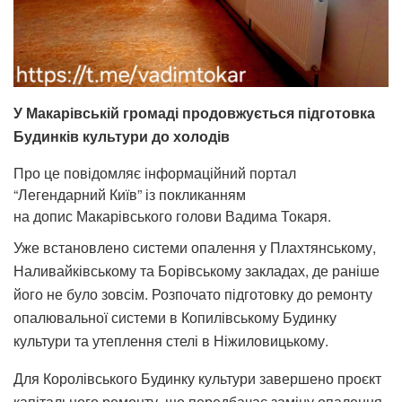
У Макарівській громаді продовжується підготовка
Будинків культури до холодів
Про це повідомляє інформаційний портал
“Легендарний Київ” із покликанням
на допис Макарівського голови Вадима Токаря.
Уже встановлено системи опалення у Плахтянському,
Наливайківському та Борівському закладах, де раніше
його не було зовсім. Розпочато підготовку до ремонту
опалювальної системи в Копилівському Будинку
культури та утеплення стелі в Ніжиловицькому.
Для Королівського Будинку культури завершено проєкт
капітального ремонту, що передбачає заміну опалення,