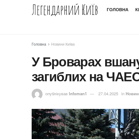
Легендарний Київ
ГОЛОВНА
К
Головна
Новини Київа
У Броварах вшан
загиблих на ЧАЕ
опублікував
Infoman1
27.04.2025
in
Новин