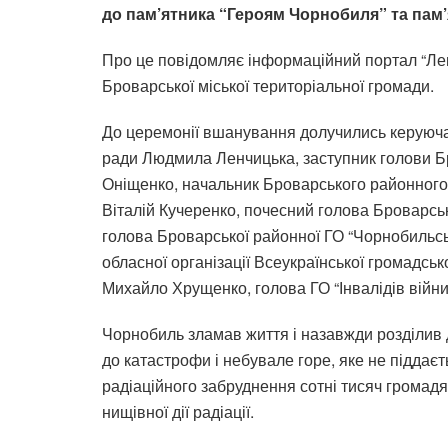
до пам’ятника “Героям Чорнобиля” та па
Про це повідомляє інформаційний портал “Лег
Броварської міської територіальної громади.
До церемонії вшанування долучились керуюча 
ради Людмила Ленчицька, заступник голови Бр
Оніщенко, начальник Броварського районного
Віталій Кучеренко, почесний голова Броварськ
голова Броварської районної ГО “Чорнобильсь
обласної організації Всеукраїнської громадськ
Михайло Хрущенко, голова ГО “Інвалідів війн
Чорнобиль зламав життя і назавжди розділив д
до катастрофи і небувале горе, яке не піддаєт
радіаційного забруднення сотні тисяч громадя
нищівної дії радіації.