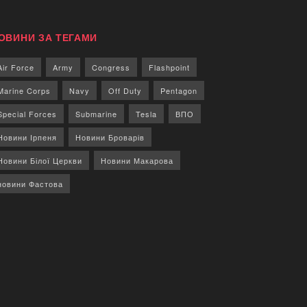
ОВИНИ ЗА ТЕГАМИ
Air Force
Army
Congress
Flashpoint
Marine Corps
Navy
Off Duty
Pentagon
Special Forces
Submarine
Tesla
ВПО
Новини Ірпеня
Новини Броварів
Новини Білої Церкви
Новини Макарова
новини Фастова