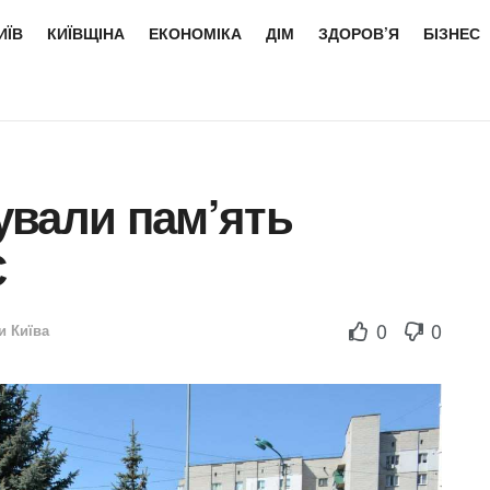
ИЇВ
КИЇВЩІНА
ЕКОНОМІКА
ДІМ
ЗДОРОВ’Я
БІЗНЕС
ували пам’ять
С
0
0
и Київа