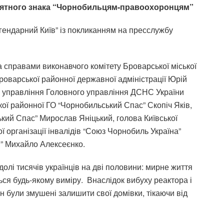
м’ятного знака “Чорнобильцям-правоохоронцям”
ендарний Київ” із покликанням на пресслужбу
справами виконавчого комітету Броварської міської
оварської районної державної адміністрації Юрій
 управління Головного управління ДСНС України
ої районної ГО “Чорнобильський Спас” Скопіч Яків,
кий Спас” Мирослав Яніцький, голова Київської
ої організації інвалідів “Союз Чорнобиль Україна”
и” Михайло Алексеєнко.
олі тисячів українців на дві половини: мирне життя
ься будь-якому виміру. Внаслідок вибуху реактора і
н були змушені залишити свої домівки, тікаючи від