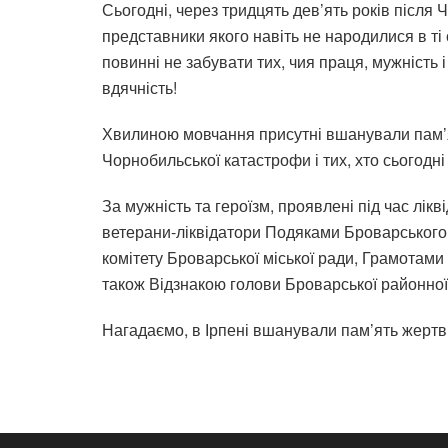
Сьогодні, через тридцять дев’ять років після 
представники якого навіть не народилися в ті с
повинні не забувати тих, чия праця, мужність і
вдячність!
Хвилиною мовчання присутні вшанували пам’ят
Чорнобильської катастрофи і тих, хто сьогодні
За мужність та героїзм, проявлені під час лікв
ветерани-ліквідатори Подяками Броварського
комітету Броварської міської ради, Грамотами
також Відзнакою голови Броварської районної 
Нагадаємо, в Ірпені вшанували пам’ять жертв