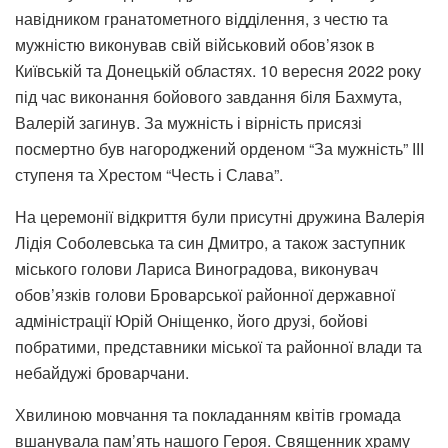
навідником гранатометного відділення, з честю та
мужністю виконував свій військовий обов’язок в
Київській та Донецькій областях. 10 вересня 2022 року
під час виконання бойового завдання біля Бахмута,
Валерій загинув.
За мужність і вірність присязі
посмертно був нагороджений орденом “За мужність” ІІІ
ступеня та Хрестом “Честь і Слава”.
На церемонії відкриття були присутні дружина Валерія
Лідія Соболевська та син Дмитро, а також заступник
міського голови Лариса Виноградова, виконувач
обов’язків голови Броварської районної державної
адміністрації Юрій Оніщенко, його друзі, бойові
побратими, представники міської та районної влади та
небайдужі броварчани.
Хвилиною мовчання та покладанням квітів громада
вшанувала пам’ять нашого Героя. Священник храму