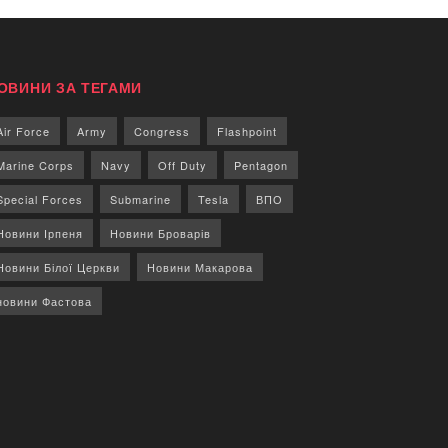
ОВИНИ ЗА ТЕГАМИ
Air Force
Army
Congress
Flashpoint
Marine Corps
Navy
Off Duty
Pentagon
Special Forces
Submarine
Tesla
ВПО
Новини Ірпеня
Новини Броварів
Новини Білої Церкви
Новини Макарова
новини Фастова