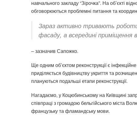
навчального закладу “Зірочка”. На об’єкті ві
обговорюються проблемні питання та координу
Зараз активно тривають роботи
фасаду, а всередині приміщення 
– зазначив Сапожко.
Ще одним об’єктом реконструкції є інфекційне
приділяється будівництву укриття та розчищен
плануються подальші етапи реконструкції.
Нагадаємо, у Коцюбинському на Київщині запр
співпраці з громадою бельгійського міста Вол
французьку та фламандську мови.