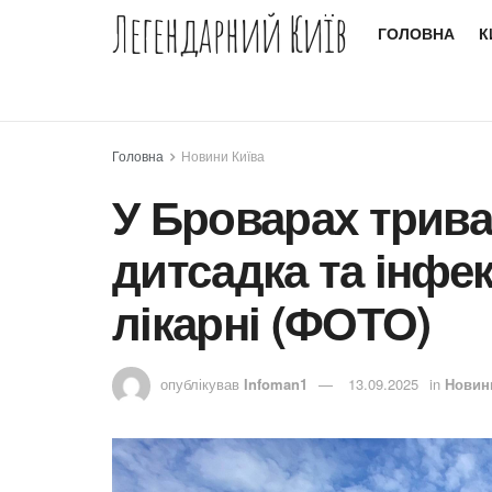
Легендарний Київ
ГОЛОВНА
К
Головна
Новини Київа
У Броварах трива
дитсадка та інфе
лікарні (ФОТО)
опублікував
Infoman1
13.09.2025
in
Новин