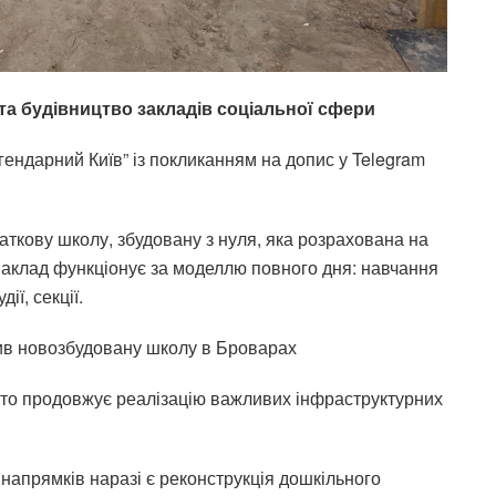
та будівництво закладів соціальної сфери
ендарний Київ” із покликанням на допис у Telegram
аткову школу, збудовану з нуля, яка р
озрахована на
 Заклад ф
ункціонує за моделлю повного дня: навчання
ії, секції.
ив новозбудовану школу в Броварах
істо продовжує реалізацію важливих інфраструктурних
 напрямків наразі є реконструкція дошкільного