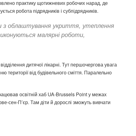
дновлено практику щотижневих робочих нарад, де
ється робота підрядників і субпідрядників.
 з облаштування укриття, утеплення
виконуються малярні роботи,
 відділення дитячої лікарні. Тут першочергова увага
ню території від будівельного сміття. Паралельно
ацював освітній хаб UA-Brussels Point у межах
юве-сен-П’єр. Там діти й дорослі зможуть вивчати