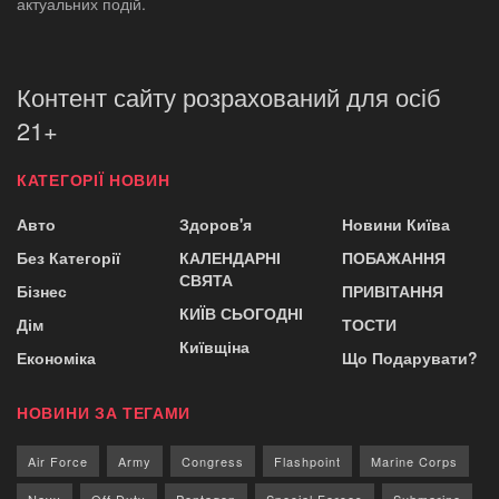
актуальних подій.
Контент сайту розрахований для осіб
21+
КАТЕГОРІЇ НОВИН
Авто
Здоров'я
Новини Київа
Без Категорії
КАЛЕНДАРНІ
ПОБАЖАННЯ
СВЯТА
Бізнес
ПРИВІТАННЯ
КИЇВ СЬОГОДНІ
Дім
ТОСТИ
Київщіна
Економіка
Що Подарувати?
НОВИНИ ЗА ТЕГАМИ
Air Force
Army
Congress
Flashpoint
Marine Corps
Navy
Off Duty
Pentagon
Special Forces
Submarine