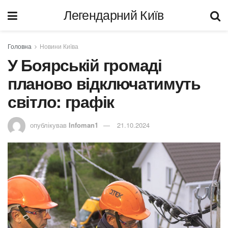
Легендарний Київ
Головна
Новини Київа
У Боярській громаді
планово відключатимуть
світло: графік
опублікував
Infoman1
21.10.2024