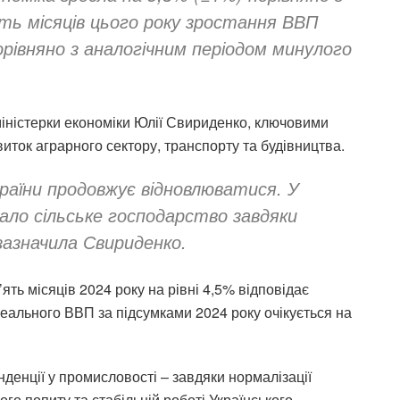
ять місяців цього року зростання ВВП
орівняно з аналогічним періодом минулого
міністерки економіки Юлії Свириденко, ключовими
иток аграрного сектору, транспорту та будівництва.
країни продовжує відновлюватися. У
зало сільське господарство завдяки
 зазначила Свириденко.
ть місяців 2024 року на рівні 4,5% відповідає
ального ВВП за підсумками 2024 року очікується на
нденції у промисловості – завдяки нормалізації
го попиту та стабільній роботі Українського