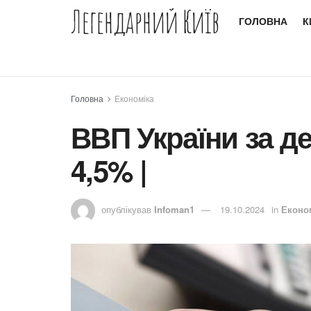
Легендарний Київ
ГОЛОВНА
К
Головна
Економіка
ВВП України за де
4,5% |
опублікував
Infoman1
19.10.2024
in
Еконо