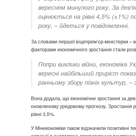
вереснем минулого року. За дев’
оцінюється на рівні 4,5% (±1%) п
року, – йдеться у повідомленні.
За словами першої віцепрем’єр-міністерки – 
факторами економічного зростання стали розв
Попри виклики війни, економіка У
вересні найбільший приріст пока
ранньому збору пізніх культур, –
Вона додала, що економічне зростання за дев’я
оновленому урядовому прогнозу. Зростання ре
рівні 3,5%.
У Мінекономіки також відзначили позитивні те
ситуації в енергетиці, пожвавленню внутрішньо