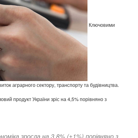
Ключовими
иток аграрного сектору, транспорту та будівництва.
овий продукт України зріс на 4,5% порівняно з
ономіка зросла на 3,8% (±1%) порівняно з