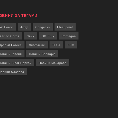
ОВИНИ ЗА ТЕГАМИ
Air Force
Army
Congress
Flashpoint
Marine Corps
Navy
Off Duty
Pentagon
Special Forces
Submarine
Tesla
ВПО
Новини Ірпеня
Новини Броварів
Новини Білої Церкви
Новини Макарова
новини Фастова