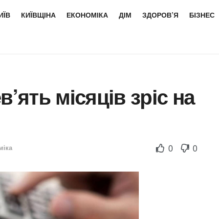
ИЇВ
КИЇВЩІНА
ЕКОНОМІКА
ДІМ
ЗДОРОВ’Я
БІЗНЕС
в’ять місяців зріс на
0
0
міка