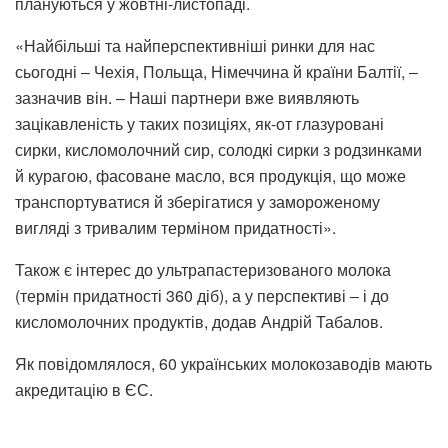
плануються у жовтні-листопаді.
«Найбільші та найперспективніші ринки для нас
сьогодні ‒ Чехія, Польща, Німеччина й країни Балтії, ‒
зазначив він. ‒ Наші партнери вже виявляють
зацікавленість у таких позиціях, як-от глазуровані
сирки, кисломолочний сир, солодкі сирки з родзинками
й курагою, фасоване масло, вся продукція, що може
транспортуватися й зберігатися у замороженому
вигляді з тривалим терміном придатності».
Також є інтерес до ультрапастеризованого молока
(термін придатності 360 діб), а у перспективі ‒ і до
кисломолочних продуктів, додав Андрій Табалов.
Як повідомлялося, 60 українських молокозаводів мають
акредитацію в ЄС.