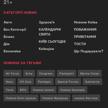
21+
КАТЕГОРІЇ НОВИН
Авто
Здоров'я
Новини Київа
Без Категорії
КАЛЕНДАРНІ
ПОБАЖАННЯ
СВЯТА
Бізнес
ПРИВІТАННЯ
КИЇВ СЬОГОДНІ
Дім
ТОСТИ
Київщіна
Економіка
Що Подарувати?
НОВИНИ ЗА ТЕГАМИ
Air Force
Army
Congress
Flashpoint
Marine Corps
Navy
Off Duty
Pentagon
Special Forces
Submarine
Tesla
ВПО
Новини Ірпеня
Новини Броварів
Новини Білої Церкви
Новини Макарова
новини Фастова