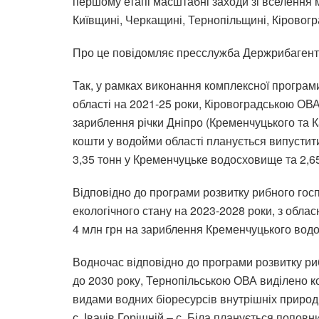
першому етапі масштабні заходи зі вселення 
Київщині, Черкащині, Тернопільщині, Кіровог
Про це повідомляє пресслужба Держрибагент
Так, у рамках виконання комплексної програм
області на 2021-25 роки, Кіровоградською ОВА 
зариблення річки Дніпро (Кременчуцького та К
кошти у водойми області планується випустити
3,35 тонн у Кременчуцьке водосховище та 2,6
Відповідно до програми розвитку рибного гос
екологічного стану на 2023-2028 роки, з обла
4 млн грн на зариблення Кременчуцького вод
Водночас відповідно до програми розвитку риб
до 2030 року, Тернопільською ОВА виділено ко
видами водних біоресурсів внутрішніх природн
с. Івачів Горішній – с. Біла планується поповн