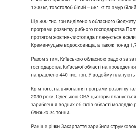
1200 кг, товстолоб білий – 581 кг та амур білий
Ще 800 тис. грн виділено з обласного бюджет
програми розвитку рибного господарства Полта
протягом жовтня-листопада планується вселити
Кременчуцьке водосховища, а також понад 1,7 т
Разом з тим, Київською обласною радою за з
господарства Київської області на проведення
направлено 440 тис. грн. У водойму планують 
Крім того, на виконання програми розвитку га
2030 роки, Одеською ОВА цьогоріч планується 
зариблення водних об’єктів області молоддю 
близько 24 тонни.
Раніше річки Закарпаття зарибили струмково