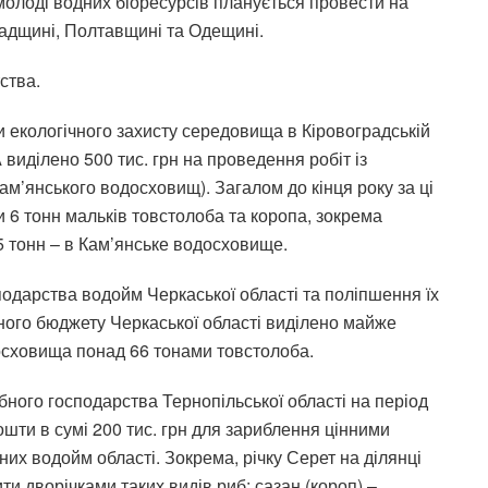
молоді водних біоресурсів планується провести на
радщині, Полтавщині та Одещині.
ства.
и екологічного захисту середовища в Кіровоградській
виділено 500 тис. грн на проведення робіт із
ам’янського водосховищ). Загалом до кінця року за ці
 6 тонн мальків товстолоба та коропа, зокрема
5 тонн – в Кам’янське водосховище.
подарства водойм Черкаської області та поліпшення їх
сного бюджету Черкаської області виділено майже
осховища понад 66 тонами товстолоба.
ного господарства Тернопільської області на період
шти в сумі 200 тис. грн для зариблення цінними
их водойм області. Зокрема, річку Серет на ділянці
ити дворічками таких видів риб: сазан (короп) –