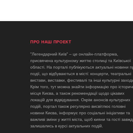
ПРО НАШ ПРОЕКТ
"Легендарний Київ" – це онлайн-платформа,
присвячена культурному життю столиці та Київської
області. На порталі публікуються актуальні новини п
події, що відбуваються в місті: концерти, театральні
вистави, виставки, фестивалі та інші культурні заход
Крім того, тут можна знайти інформацію про історич
місця Києва, а також рекомендації щодо цікавих
локацій для відвідування. Окрім анонсів культурних
подій, портал також регулярно висвітлює головні
новини Києва, інформує про соціальні ініціативи та
важливі зміни у житті міста, щоб кияни та гості завж
залишались в курсі актуальних подій.