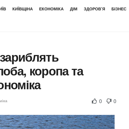
ИЇВ
КИЇВЩІНА
ЕКОНОМІКА
ДІМ
ЗДОРОВ’Я
БІЗНЕС
 зариблять
оба, коропа та
ономіка
0
0
міка