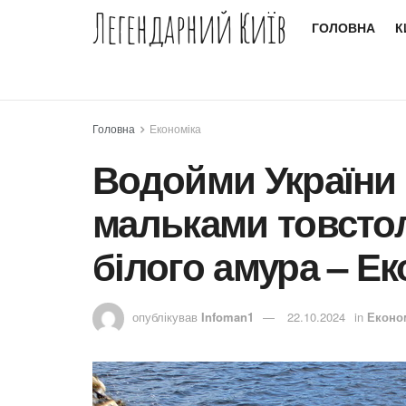
Легендарний Київ
ГОЛОВНА
К
Головна
Економіка
Водойми України
мальками товстол
білого амура – Ек
опублікував
Infoman1
22.10.2024
in
Еконо