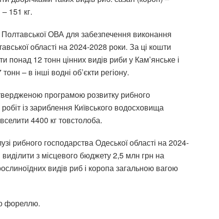
 – 151 кг.
у Полтавської ОВА для забезпечення виконання
вської області на 2024-2028 роки. За ці кошти
 понад 12 тонн цінних видів риби у Кам’янське і
онн – в інші водні об’єкти регіону.
атвердженою програмою розвитку рибного
 робіт із зариблення Київського водосховища
вселити 4400 кг товстолоба.
лузі рибного господарства Одеської області на 2024-
виділити з місцевого бюджету 2,5 млн грн на
рослиноїдних видів риб і коропа загальною вагою
ю фореллю.