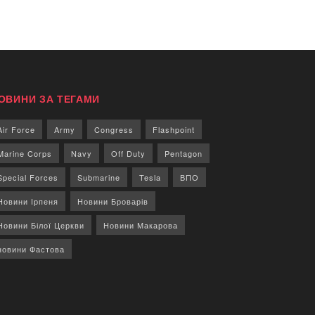
ОВИНИ ЗА ТЕГАМИ
Air Force
Army
Congress
Flashpoint
Marine Corps
Navy
Off Duty
Pentagon
Special Forces
Submarine
Tesla
ВПО
Новини Ірпеня
Новини Броварів
Новини Білої Церкви
Новини Макарова
новини Фастова