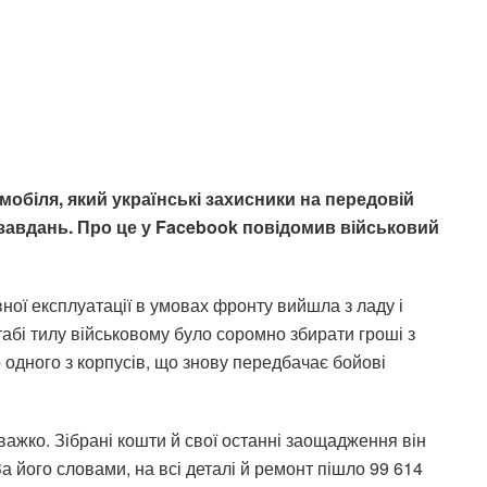
мобіля, який українські захисники на передовій
авдань. Про це у Facebook повідомив військовий
вної експлуатації в умовах фронту вийшла з ладу і
табі тилу військовому було соромно збирати гроші з
о одного з корпусів, що знову передбачає бойові
важко. Зібрані кошти й свої останні заощадження він
а його словами, на всі деталі й ремонт пішло 99 614