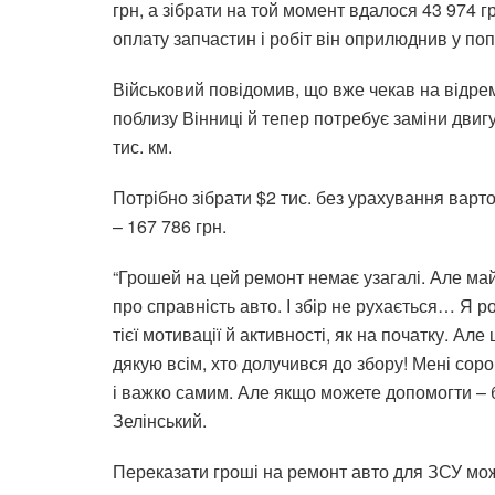
грн, а зібрати на той момент вдалося 43 974 г
оплату запчастин і робіт він оприлюднив у по
Військовий повідомив, що вже чекав на відрем
поблизу Вінниці й тепер потребує заміни двигу
тис. км.
Потрібно зібрати $2 тис. без урахування варт
– 167 786 грн.
“Грошей на цей ремонт немає узагалі. Але май
про справність авто. І збір не рухається… Я р
тієї мотивації й активності, як на початку. А
дякую всім, хто долучився до збору! Мені соро
і важко самим. Але якщо можете допомогти – б
Зелінський.
Переказати гроші на ремонт авто для ЗСУ мо