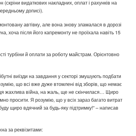
рн (скріни видаткових накладних, оплат і рахунків на
передньому дописі).
онтовану автівку, але вона знову зламалася в дорозі
на, хоча після його капремонту не проїхала навіть 15
ості турбіни й оплати за роботу майстрам. Орієнтовно
бутні виїзди на завдання у секторі змушують подбати
озумію, що всі вже дуже втомлені від зборів, що немає
ле ця жахлива війна, на жаль, ще не скінчилася… Щиро
мно просити. Я розумію, що у всіх зараз багато витрат
уду щиро вдячний за будь-яку підтримку!” – написав
жна за реквізитами: