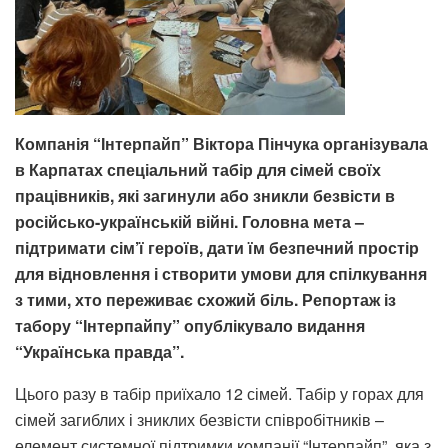
Компанія “Інтерпайп” Віктора Пінчука організувала
в Карпатах спеціальний табір для сімей своїх
працівників, які загинули або зникли безвісти в
російсько-українській війні. Головна мета –
підтримати сім’ї героїв, дати їм безпечний простір
для відновлення і створити умови для спілкування
з тими, хто переживає схожий біль. Репортаж із
табору “Інтерпайпу” опублікувало видання
“Українська правда”.
Цього разу в табір приїхало 12 сімей. Табір у горах для
сімей загиблих і зниклих безвісти співробітників –
елемент системної підтримки компанії “Інтерпайп”, яка з