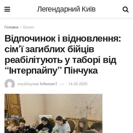
Легендарний Київ
Головна
Бізнес
Відпочинок і відновлення:
сім’ї загиблих бійців
реабілітують у таборі від
“Інтерпайпу” Пінчука
опублікував
Infoman1
14.05.2025