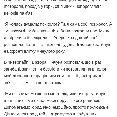
іпотерапії, походів у гори, спільних кінопереглядів,
вечорів пам’яті.
“Я колись думала: психолог? Та я сама собі психолог. А
тут зрозуміла: без них – ніяк. Вони розкрили нас. Ми їм
довірилися й відкрилися. Уперше за довгий час”, –
розповіла Наталія з Нікополя, удова. Її чоловік загинув
на фронті влітку минулого року.
В “Інтерпайпі” Віктора Пінчука розповіли, що в разі
загибелі, зникнення безвісти чи потрапляння в полон
мобілізованого працівника компанія й далі тримає
зв’язок із сім’єю співробітника.
“Ми не зникаємо після смерті людини. Якщо загинув
працівник – ми лишаємося поруч із його родиною.
Допомагаємо юридично, емоційно, просто по-людськи.
Дізнаємося про дітей, підтримуємо в побутових