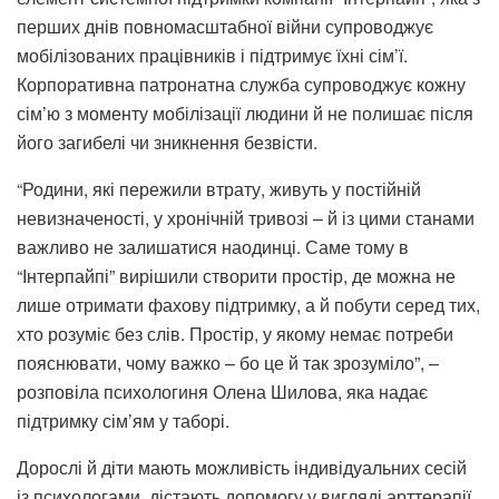
перших днів повномасштабної війни супроводжує
мобілізованих працівників і підтримує їхні сім’ї.
Корпоративна патронатна служба супроводжує кожну
сім’ю з моменту мобілізації людини й не полишає після
його загибелі чи зникнення безвісти.
“Родини, які пережили втрату, живуть у постійній
невизначеності, у хронічній тривозі – й із цими станами
важливо не залишатися наодинці. Саме тому в
“Інтерпайпі” вирішили створити простір, де можна не
лише отримати фахову підтримку, а й побути серед тих,
хто розуміє без слів. Простір, у якому немає потреби
пояснювати, чому важко – бо це й так зрозуміло”, –
розповіла психологиня Олена Шилова, яка надає
підтримку сім’ям у таборі.
Дорослі й діти мають можливість індивідуальних сесій
із психологами, дістають допомогу у вигляді арттерапії,