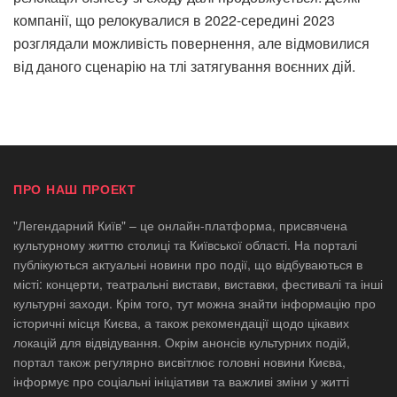
компанії, що релокувалися в 2022-середині 2023
розглядали можливість повернення, але відмовилися
від даного сценарію на тлі затягування воєнних дій.
ПРО НАШ ПРОЕКТ
"Легендарний Київ" – це онлайн-платформа, присвячена
культурному життю столиці та Київської області. На порталі
публікуються актуальні новини про події, що відбуваються в
місті: концерти, театральні вистави, виставки, фестивалі та інші
культурні заходи. Крім того, тут можна знайти інформацію про
історичні місця Києва, а також рекомендації щодо цікавих
локацій для відвідування. Окрім анонсів культурних подій,
портал також регулярно висвітлює головні новини Києва,
інформує про соціальні ініціативи та важливі зміни у житті