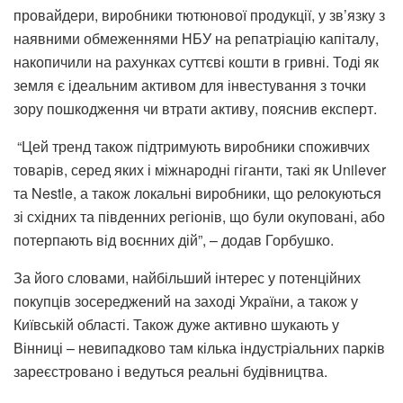
провайдери, виробники тютюнової продукції, у зв’язку з
наявними обмеженнями НБУ на репатріацію капіталу,
накопичили на рахунках суттєві кошти в гривні. Тоді як
земля є ідеальним активом для інвестування з точки
зору пошкодження чи втрати активу, пояснив експерт.
“Цей тренд також підтримують виробники споживчих
товарів, серед яких і міжнародні гіганти, такі як Unilever
та Nestle, а також локальні виробники, що релокуються
зі східних та південних регіонів, що були окуповані, або
потерпають від воєнних дій”, – додав Горбушко.
За його словами, найбільший інтерес у потенційних
покупців зосереджений на заході України, а також у
Київській області. Також дуже активно шукають у
Вінниці – невипадково там кілька індустріальних парків
зареєстровано і ведуться реальні будівництва.