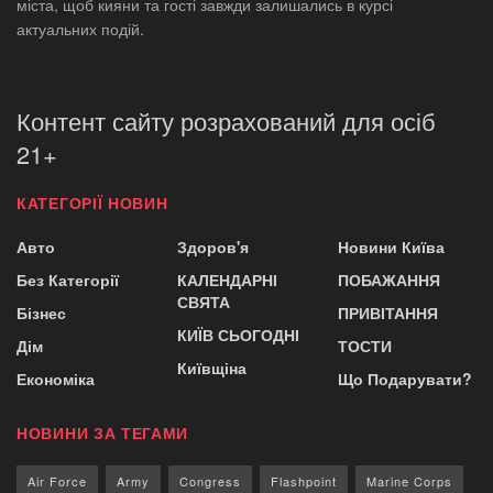
міста, щоб кияни та гості завжди залишались в курсі
актуальних подій.
Контент сайту розрахований для осіб
21+
КАТЕГОРІЇ НОВИН
Авто
Здоров'я
Новини Київа
Без Категорії
КАЛЕНДАРНІ
ПОБАЖАННЯ
СВЯТА
Бізнес
ПРИВІТАННЯ
КИЇВ СЬОГОДНІ
Дім
ТОСТИ
Київщіна
Економіка
Що Подарувати?
НОВИНИ ЗА ТЕГАМИ
Air Force
Army
Congress
Flashpoint
Marine Corps