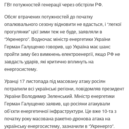
ГВт потужностей генерації
через обстріли РФ.
О
бсяг втрачених потужностей до початку
опалювального сезону
відновити не вдасться
, і
“легкої
прогулянки” цієї зими теж не буде
, заявляли в
“Укренерго”. Водночас
міністр енергетики України
Герман Галущенко говорив, що Україна
має шанс
пройти зиму без вимкнень електроенергії
, якщо РФ не
завдасть ударів, які критично вплинуть на
енергосистему.
Уранці 17 листопада під масовану атаку росіян
потрапили
всі українські регіони
, повідомляв президент
України Володимир Зеленський. Міністр енергетики
Герман Галущенко заявив, що росіяни атакували
об’єкти енергетичної інфраструктури. Це вже 10-та з
початку року масована ракетно-дронова атака на
українську енергосистему, зазначили в “Укренерго”.