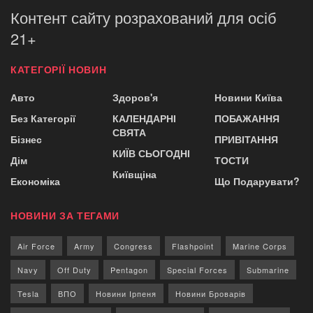
Контент сайту розрахований для осіб
21+
КАТЕГОРІЇ НОВИН
Авто
Здоров'я
Новини Київа
Без Категорії
КАЛЕНДАРНІ
ПОБАЖАННЯ
СВЯТА
Бізнес
ПРИВІТАННЯ
КИЇВ СЬОГОДНІ
Дім
ТОСТИ
Київщіна
Економіка
Що Подарувати?
НОВИНИ ЗА ТЕГАМИ
Air Force
Army
Congress
Flashpoint
Marine Corps
Navy
Off Duty
Pentagon
Special Forces
Submarine
Tesla
ВПО
Новини Ірпеня
Новини Броварів