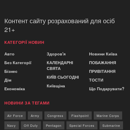
Контент сайту розрахований для осіб
21+
КАТЕГОРІЇ НОВИН
Авто
Здоров'я
Новини Київа
Без Категорії
КАЛЕНДАРНІ
ПОБАЖАННЯ
СВЯТА
Бізнес
ПРИВІТАННЯ
КИЇВ СЬОГОДНІ
Дім
ТОСТИ
Київщіна
Економіка
Що Подарувати?
НОВИНИ ЗА ТЕГАМИ
Air Force
Army
Congress
Flashpoint
Marine Corps
Navy
Off Duty
Pentagon
Special Forces
Submarine