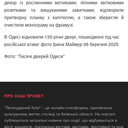
декор із рослинними мотивами, ліпними квітковими
розетками та вишуканими завитками, відтворили
притворну планку з капітеллю, а також зберегли й
очистили монограму на фрамузі.
В Одесі відновили 130-річні двері, пошкоджені під час
російської атаки: фото Ірина Маймур
06 березня 2025
Фото: “Тисячі дверей Одеси”
ПРО НАШ ПРОЕКТ
"Легендарний Київ" – це онлайн-платформа, присвячена
культурному життю столиці та Київської області. На порталі
публікуються актуальні новини про події, що відбуваються в
місті: концерти, театральні вистави, виставки, фестивалі та інші