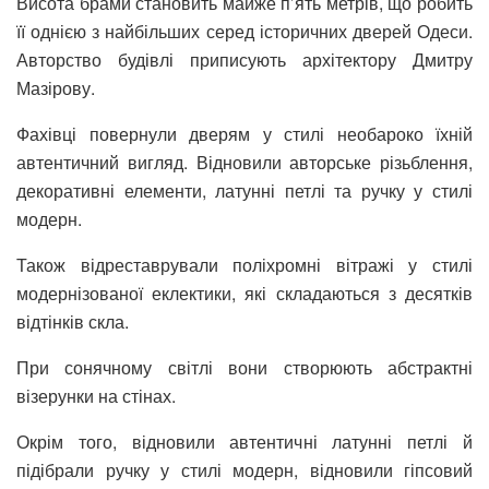
Висота брами становить майже п’ять метрів, що робить
її однією з найбільших серед історичних дверей Одеси.
Авторство будівлі приписують архітектору Дмитру
Мазірову.
Фахівці повернули дверям у стилі необароко їхній
автентичний вигляд. Відновили авторське різьблення,
декоративні елементи, латунні петлі та ручку у стилі
модерн.
Також відреставрували поліхромні вітражі у стилі
модернізованої еклектики, які складаються з десятків
відтінків скла.
При сонячному світлі вони створюють абстрактні
візерунки на стінах.
Окрім того, відновили автентичні латунні петлі й
підібрали ручку у стилі модерн, відновили гіпсовий