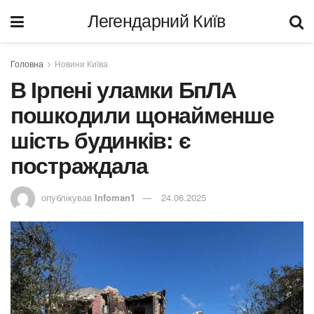
Легендарний Київ
Головна
Новини Київа
В Ірпені уламки БпЛА
пошкодили щонайменше
шість будинків: є
постраждала
опублікував
Infoman1
24.06.2025