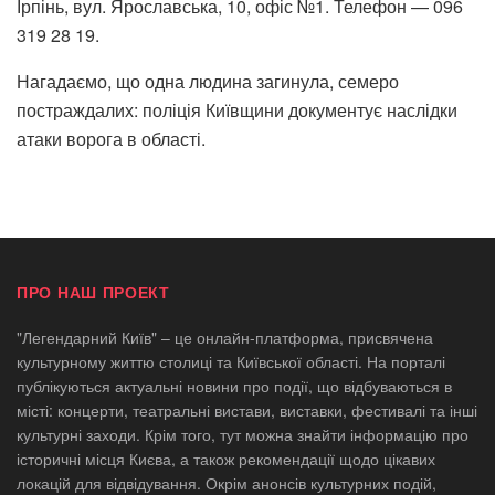
Ірпінь, вул. Ярославська, 10, офіс №1. Телефон — 096
319 28 19.
Нагадаємо, що одна людина загинула, семеро
постраждалих: поліція Київщини документує наслідки
атаки ворога в області.
ПРО НАШ ПРОЕКТ
"Легендарний Київ" – це онлайн-платформа, присвячена
культурному життю столиці та Київської області. На порталі
публікуються актуальні новини про події, що відбуваються в
місті: концерти, театральні вистави, виставки, фестивалі та інші
культурні заходи. Крім того, тут можна знайти інформацію про
історичні місця Києва, а також рекомендації щодо цікавих
локацій для відвідування. Окрім анонсів культурних подій,