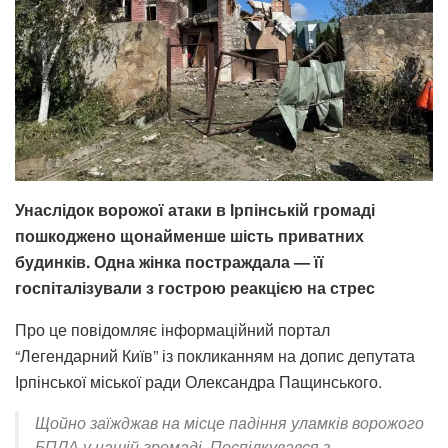
Унаслідок ворожої атаки в Ірпінській громаді
пошкоджено щонайменше шість приватних
будинків. Одна жінка постраждала — її
госпіталізували з гострою реакцією на стрес
Про це повідомляє інформаційний портал
“Легендарний Київ” із покликанням на допис депутата
Ірпінської міської ради Олександра Пащинського.
Щойно заїжджав на місце падіння уламків ворожого
БПЛА у нашій громаді. Поспілкувався з