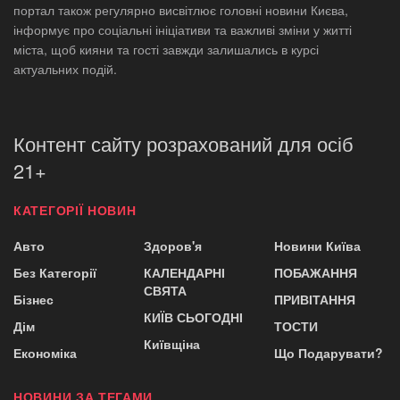
портал також регулярно висвітлює головні новини Києва,
інформує про соціальні ініціативи та важливі зміни у житті
міста, щоб кияни та гості завжди залишались в курсі
актуальних подій.
Контент сайту розрахований для осіб
21+
КАТЕГОРІЇ НОВИН
Авто
Здоров'я
Новини Київа
Без Категорії
КАЛЕНДАРНІ
ПОБАЖАННЯ
СВЯТА
Бізнес
ПРИВІТАННЯ
КИЇВ СЬОГОДНІ
Дім
ТОСТИ
Київщіна
Економіка
Що Подарувати?
НОВИНИ ЗА ТЕГАМИ