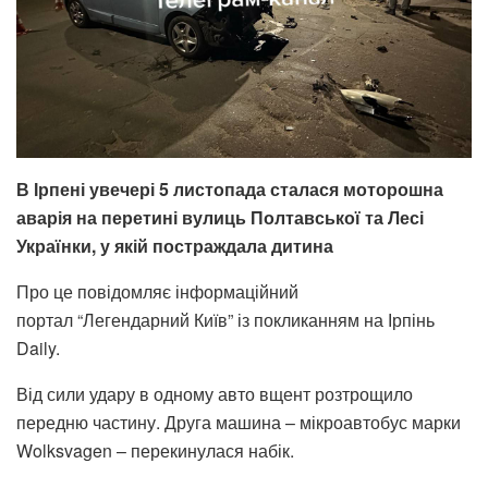
В Ірпені увечері 5 листопада сталася моторошна
аварія на перетині вулиць Полтавської та Лесі
Українки, у якій постраждала дитина
Про це повідомляє інформаційний
портал “Легендарний Київ” із покликанням на Ірпінь
Daily.
Від сили удару в одному авто вщент розтрощило
передню частину. Друга машина – мікроавтобус марки
Wolksvagen – перекинулася набік.