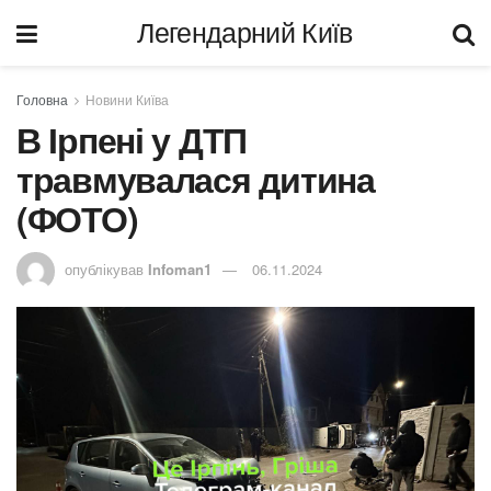
Легендарний Київ
Головна
Новини Київа
В Ірпені у ДТП
травмувалася дитина
(ФОТО)
опублікував
Infoman1
06.11.2024