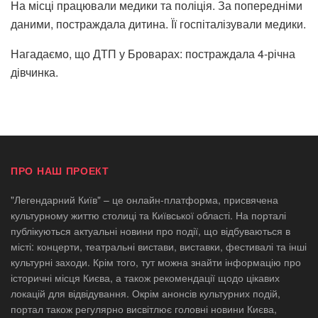
На місці працювали медики та поліція. За попередніми
даними, постраждала дитина. Її госпіталізували медики.
Нагадаємо, що ДТП у Броварах: постраждала 4-річна
дівчинка.
ПРО НАШ ПРОЕКТ
"Легендарний Київ" – це онлайн-платформа, присвячена
культурному життю столиці та Київської області. На порталі
публікуються актуальні новини про події, що відбуваються в
місті: концерти, театральні вистави, виставки, фестивалі та інші
культурні заходи. Крім того, тут можна знайти інформацію про
історичні місця Києва, а також рекомендації щодо цікавих
локацій для відвідування. Окрім анонсів культурних подій,
портал також регулярно висвітлює головні новини Києва,