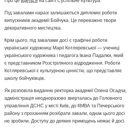
Про це
йдеться
на сайті Суспільне Культура.
Під завалами наразі залишаються дипломні роботи
випускників академії Бойчука. Це переважно твори
декоративного мистецтва.
Крім цього, під завалами досі є графічні роботи
української художниці Марії Котляревської — учениці
українського художника і педагога Івана Падалки, який
є представником Розстріляного відродження. Роботи
Котляревської є культурною цінністю, що представляє
школу бойчуківців.
Як розповіла виданню ректорка академії Олена Осадча,
адміністрація неодноразово зверталась до Головного
управління ДСНС у місті Київ, до КМВА та Печерського
району з проханням розібрати завали, однак цього досі
не зробили. Доступу до деяких приміщень немає й досі.