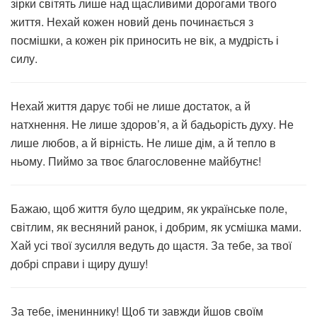
зірки світять лише над щасливими дорогами твого
життя. Нехай кожен новий день починається з
посмішки, а кожен рік приносить не вік, а мудрість і
силу.
Нехай життя дарує тобі не лише достаток, а й
натхнення. Не лише здоров’я, а й бадьорість духу. Не
лише любов, а й вірність. Не лише дім, а й тепло в
ньому. Пиймо за твоє благословенне майбутнє!
Бажаю, щоб життя було щедрим, як українське поле,
світлим, як весняний ранок, і добрим, як усмішка мами.
Хай усі твої зусилля ведуть до щастя. За тебе, за твої
добрі справи і щиру душу!
За тебе, імениннику! Щоб ти завжди йшов своїм