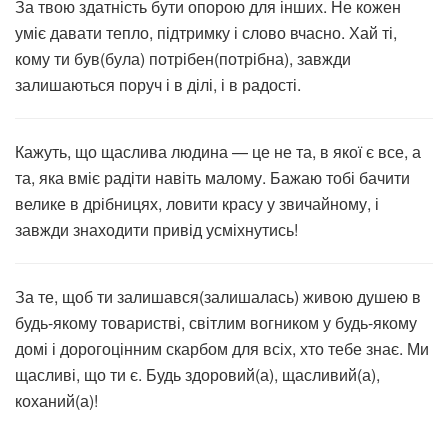
За твою здатність бути опорою для інших. Не кожен
уміє давати тепло, підтримку і слово вчасно. Хай ті,
кому ти був(була) потрібен(потрібна), завжди
залишаються поруч і в ділі, і в радості.
Кажуть, що щаслива людина — це не та, в якої є все, а
та, яка вміє радіти навіть малому. Бажаю тобі бачити
велике в дрібницях, ловити красу у звичайному, і
завжди знаходити привід усміхнутись!
За те, щоб ти залишався(залишалась) живою душею в
будь-якому товаристві, світлим вогником у будь-якому
домі і дорогоцінним скарбом для всіх, хто тебе знає. Ми
щасливі, що ти є. Будь здоровий(а), щасливий(а),
коханий(а)!