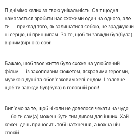
Піднімімо келих за твою унікальність. Світ щодня
намагається зробити нас схожими один на одного, але
ти — приклад того, як залишатися собою, не зраджуючи
ні серцю, ні принципам. За те, щоб ти завжди був(була)
вірним(вірною) собі!
Бажаю, щоб твоє життя було схоже на улюблений
фільм — із захопливим сюжетом, яскравими героями,
музикою душі та обов’язковим хепі-ендом. І головне —
щоб ти завжди був(була) в головній ролі!
Вип’ємо за те, щоб ніколи не довелося чекати на чудо
— бо ти сам(а) можеш бути тим дивом для інших. Хай
кожен день приносить тобі натхнення, а кожна ніч —
спокій.