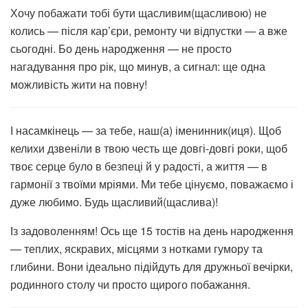
Хочу побажати тобі бути щасливим(щасливою) не
колись — після кар’єри, ремонту чи відпустки — а вже
сьогодні. Бо день народження — не просто
нагадування про рік, що минув, а сигнал: ще одна
можливість жити на повну!
І насамкінець — за тебе, наш(а) іменинник(иця). Щоб
келихи дзвеніли в твою честь ще довгі-довгі роки, щоб
твоє серце було в безпеці й у радості, а життя — в
гармонії з твоїми мріями. Ми тебе цінуємо, поважаємо і
дуже любимо. Будь щасливий(щаслива)!
Із задоволенням! Ось ще 15 тостів на день народження
— теплих, яскравих, місцями з нотками гумору та
глибини. Вони ідеально підійдуть для дружньої вечірки,
родинного столу чи просто щирого побажання.