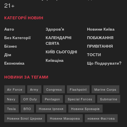
21+
КАТЕГОРІЇ НОВИН
Авто
Здоров'я
Новини Київа
Без Категорії
КАЛЕНДАРНІ
ПОБАЖАННЯ
СВЯТА
Бізнес
ПРИВІТАННЯ
КИЇВ СЬОГОДНІ
Дім
ТОСТИ
Київщіна
Економіка
Що Подарувати?
НОВИНИ ЗА ТЕГАМИ
Air Force
Army
Congress
Flashpoint
Marine Corps
Navy
Off Duty
Pentagon
Special Forces
Submarine
Tesla
ВПО
Новини Ірпеня
Новини Броварів
Новини Білої Церкви
Новини Макарова
новини Фастова