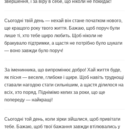
звершення, і за віру в себе, що ніколи не покидає!
Сьогодні твій день — нехай він стане початком нового,
ще кращого року твого життя. Бажаю, щоб поруч були
лише ті, хто тебе щиро любить. Щоб ніколи не
бракувало підтримки, а щастя не потрібно було шукати
— воно завжди було поруч!
За іменинника, що випромінює добро! Хай життя буде,
як пісня — веселе, глибоке і щире. Щоб навіть труднощі
ставали нагодою стати сильнішим, а щастя ділилося на
всіх, хто поряд. Піднімімо келих за роки, що ще
попереду — найкращі!
Сьогодні той день, коли зірки зійшлися, щоб привітати
тебе. Бажаю, щоб твої бажання завжди втілювались у