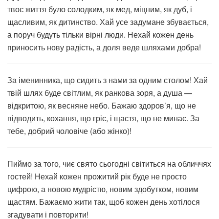
твоє життя було солодким, як мед, міцним, як дуб, і
щасливим, як дитинство. Хай усе задумане збувається,
а поруч будуть тільки вірні люди. Нехай кожен день
приносить нову радість, а доля веде шляхами добра!
За іменинника, що сидить з нами за одним столом! Хай
твій шлях буде світлим, як ранкова зоря, а душа —
відкритою, як весняне небо. Бажаю здоров’я, що не
підводить, кохання, що гріє, і щастя, що не минає. За
тебе, добрий чоловіче (або жінко)!
Пиймо за того, чиє свято сьогодні світиться на обличчях
гостей! Нехай кожен прожитий рік буде не просто
цифрою, а новою мудрістю, новим здобутком, новим
щастям. Бажаємо жити так, щоб кожен день хотілося
згадувати і повторити!