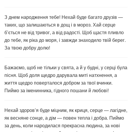
З днем народження тебе! Нехай буде багато друзів —
таких, що залишаються в дощ і в мороз. Хай серце
б’ється не від тривог, а від радості. Щоб щастя пливло
до тебе, як ріка до моря, і завжди знаходило твій берег.
За твою добру долю!
Бажаємо, щоб не тільки у свята, а й у будні, у серці була
пісня. Щоб доля щедро дарувала миті натхнення, а
життя щедро поверталося добром за твої вчинки.
Пиймо за іменинника, гідного пошани й любові!
Нехай здоров’я буде міцним, як криця, серце — лагідне,
як весняне сонце, а дім — повен тепла і добра. Пиймо
за день, коли народилася прекрасна людина, за нові