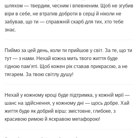
шляхом — твердим, чесним і впевненим. Щоб не згубив
віри в себе, не втратив доброти в серці й ніколи не
забував, що ти — справжній скарб для тих, хто тебе
знає.
Пиймо за цей день, коли ти прийшов у світ. За те, що ти
тут — з нами. Нехай кожна мить твого життя буде
гідною пам’яті. Щоб кожен рік ставав прикрасою, а не
тягарем. За твою світлу душу!
Нехай у кожному кроці буде підтримка, у кожній мрії —
шанс на здійснення, у кожному дні — щось добре. Хай
життя буде як добрий вірш: змістовне, глибоке, з
красивою римою й яскравою метафорою!