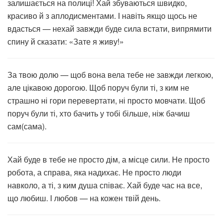
залишається на полиці! Хай збуваються швидко,
красиво й з аплодисментами. І навіть якщо щось не
вдасться — нехай завжди буде сила встати, випрямити
спину й сказати: «Зате я живу!»
За твою долю — щоб вона вела тебе не завжди легкою,
але цікавою дорогою. Щоб поруч були ті, з ким не
страшно ні гори перевертати, ні просто мовчати. Щоб
поруч були ті, хто бачить у тобі більше, ніж бачиш
сам(сама).
Хай буде в тебе не просто дім, а місце сили. Не просто
робота, а справа, яка надихає. Не просто люди
навколо, а ті, з ким душа співає. Хай буде час на все,
що любиш. І любов — на кожен твій день.