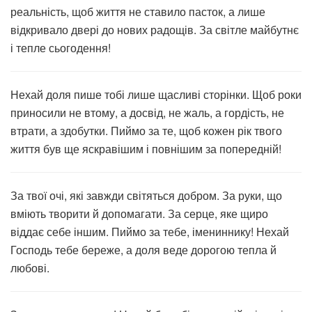
реальність, щоб життя не ставило пасток, а лише
відкривало двері до нових радощів. За світле майбутнє
і тепле сьогодення!
Нехай доля пише тобі лише щасливі сторінки. Щоб роки
приносили не втому, а досвід, не жаль, а гордість, не
втрати, а здобутки. Пиймо за те, щоб кожен рік твого
життя був ще яскравішим і повнішим за попередній!
За твої очі, які завжди світяться добром. За руки, що
вміють творити й допомагати. За серце, яке щиро
віддає себе іншим. Пиймо за тебе, імениннику! Нехай
Господь тебе береже, а доля веде дорогою тепла й
любові.