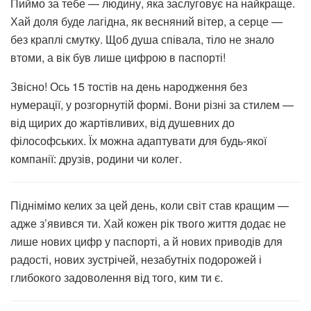
Пиймо за тебе — людину, яка заслуговує на найкраще.
Хай доля буде лагідна, як весняний вітер, а серце —
без краплі смутку. Щоб душа співала, тіло не знало
втоми, а вік був лише цифрою в паспорті!
Звісно! Ось 15 тостів на день народження без
нумерації, у розгорнутій формі. Вони різні за стилем —
від щирих до жартівливих, від душевних до
філософських. Їх можна адаптувати для будь-якої
компанії: друзів, родини чи колег.
Піднімімо келих за цей день, коли світ став кращим —
адже з’явився ти. Хай кожен рік твого життя додає не
лише нових цифр у паспорті, а й нових приводів для
радості, нових зустрічей, незабутніх подорожей і
глибокого задоволення від того, ким ти є.