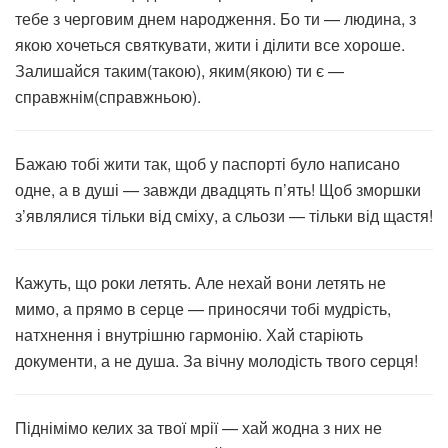
тебе з черговим днем народження. Бо ти — людина, з
якою хочеться святкувати, жити і ділити все хороше.
Залишайся таким(такою), яким(якою) ти є —
справжнім(справжньою).
Бажаю тобі жити так, щоб у паспорті було написано
одне, а в душі — завжди двадцять п’ять! Щоб зморшки
з’являлися тільки від сміху, а сльози — тільки від щастя!
Кажуть, що роки летять. Але нехай вони летять не
мимо, а прямо в серце — приносячи тобі мудрість,
натхнення і внутрішню гармонію. Хай старіють
документи, а не душа. За вічну молодість твого серця!
Піднімімо келих за твої мрії — хай жодна з них не