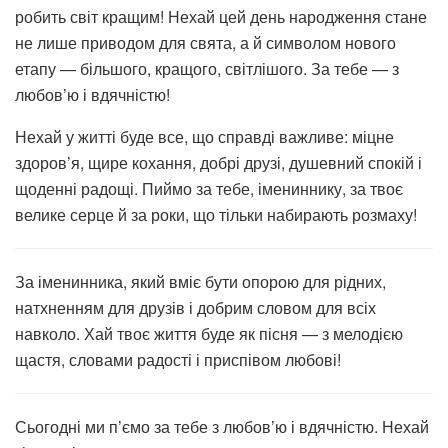
робить світ кращим! Нехай цей день народження стане
не лише приводом для свята, а й символом нового
етапу — більшого, кращого, світлішого. За тебе — з
любов’ю і вдячністю!
Нехай у житті буде все, що справді важливе: міцне
здоров’я, щире кохання, добрі друзі, душевний спокій і
щоденні радощі. Пиймо за тебе, імениннику, за твоє
велике серце й за роки, що тільки набирають розмаху!
За іменинника, який вміє бути опорою для рідних,
натхненням для друзів і добрим словом для всіх
навколо. Хай твоє життя буде як пісня — з мелодією
щастя, словами радості і приспівом любові!
Сьогодні ми п’ємо за тебе з любов’ю і вдячністю. Нехай