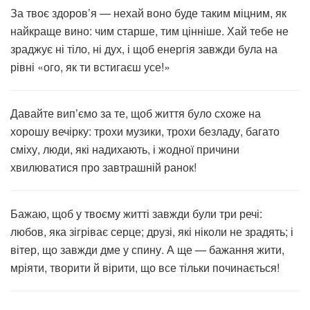
За твоє здоров’я — нехай воно буде таким міцним, як
найкраще вино: чим старше, тим цінніше. Хай тебе не
зраджує ні тіло, ні дух, і щоб енергія завжди була на
рівні «ого, як ти встигаєш усе!»
Давайте вип’ємо за те, щоб життя було схоже на
хорошу вечірку: трохи музики, трохи безладу, багато
сміху, люди, які надихають, і жодної причини
хвилюватися про завтрашній ранок!
Бажаю, щоб у твоєму житті завжди були три речі:
любов, яка зігріває серце; друзі, які ніколи не зрадять; і
вітер, що завжди дме у спину. А ще — бажання жити,
мріяти, творити й вірити, що все тільки починається!