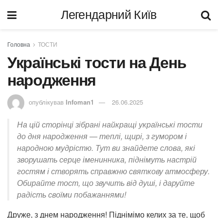
Легендарний Київ
Головна
ТОСТИ
Українські тости на День
народження
опублікував
Infoman1
26.06.2025
На цій сторінці зібрані найкращі українські тости
до дня народження — теплі, щирі, з гумором і
народною мудрістю. Тут ви знайдете слова, які
зворушать серце іменинника, піднімуть настрій
гостям і створять справжню святкову атмосферу.
Обирайте тост, що звучить від душі, і даруйте
радість своїми побажаннями!
Друже, з днем народження! Піднімімо келих за те, щоб