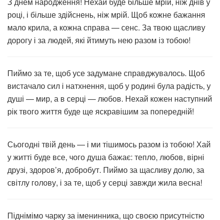
З днем народження! Нехай буде більше мрій, ніж днів у
році, і більше здійснень, ніж мрій. Щоб кожне бажання
мало крила, а кожна справа — сенс. За твою щасливу
дорогу і за людей, які йтимуть нею разом із тобою!
Пиймо за те, щоб усе задумане справджувалось. Щоб
вистачало сил і натхнення, щоб у родині була радість, у
душі — мир, а в серці — любов. Нехай кожен наступний
рік твого життя буде ще яскравішим за попередній!
Сьогодні твій день — і ми тішимось разом із тобою! Хай
у житті буде все, чого душа бажає: тепло, любов, вірні
друзі, здоров’я, добробут. Пиймо за щасливу долю, за
світлу голову, і за те, щоб у серці завжди жила весна!
Піднімімо чарку за іменинника, що своєю присутністю