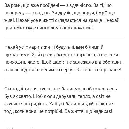
За роки, що вже пройдені — з вдячністю. За ті, що
попереду — з надією. За друзів, що поруч, і мрії, що
живі. Нехай усе в житті складається на краще, і нехай
цей келих буде символом нових початків!
Нехай усі хмари в житті будуть тільки білими й
пухнастими. Хай грози обходять стороною, а веселки
приходять часто. Щоб щастя не залежало від обставин,
а лише від твого великого серця. За тебе, сонце наше!
Сьогодні ти святкуєш, але бажаємо, щоб кожен день
був як свято. Щоб люди дарували тепло, а світ не
скупився на радість. Хай усі бажання здійснюються
тоді, коли вони ще потрібні. За життя, що надихає!