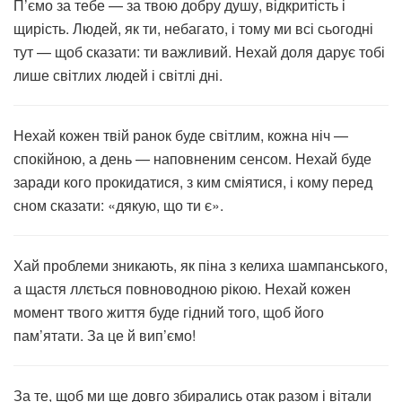
П’ємо за тебе — за твою добру душу, відкритість і
щирість. Людей, як ти, небагато, і тому ми всі сьогодні
тут — щоб сказати: ти важливий. Нехай доля дарує тобі
лише світлих людей і світлі дні.
Нехай кожен твій ранок буде світлим, кожна ніч —
спокійною, а день — наповненим сенсом. Нехай буде
заради кого прокидатися, з ким сміятися, і кому перед
сном сказати: «дякую, що ти є».
Хай проблеми зникають, як піна з келиха шампанського,
а щастя ллється повноводною рікою. Нехай кожен
момент твого життя буде гідний того, щоб його
пам’ятати. За це й вип’ємо!
За те, щоб ми ще довго збирались отак разом і вітали