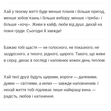
Хай у твоєму житті буде менше планів і більше пригод,
менше зобов’язань і більше вибору, менше «треба» і
більше «хочу». Живи в кайф, люби від душі, дихай на
повні груди. Сьогодні й завжди!
Бажаю тобі щастя — не голосного, не показного, не
заздрісного, а тихого, рідного, щирого. Такого, що живе
в серці, дихає в погляді і наповнює кожен день теплом.
Хай твої друзі будуть щирими, вороги — далекими,
думки — світлими, а келих — завжди наповненим. І
нехай життя тобі підливає лише найкращі вина —
радість, любов і натхнення.