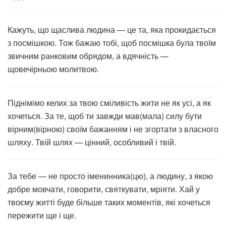
Кажуть, що щаслива людина — це та, яка прокидається
з посмішкою. Тож бажаю тобі, щоб посмішка була твоїм
звичним ранковим обрядом, а вдячність —
щовечірньою молитвою.
Піднімімо келих за твою сміливість жити не як усі, а як
хочеться. За те, щоб ти завжди мав(мала) силу бути
вірним(вірною) своїм бажанням і не згортати з власного
шляху. Твій шлях — цінний, особливий і твій.
За тебе — не просто іменинника(цю), а людину, з якою
добре мовчати, говорити, святкувати, мріяти. Хай у
твоєму житті буде більше таких моментів, які хочеться
пережити ще і ще.