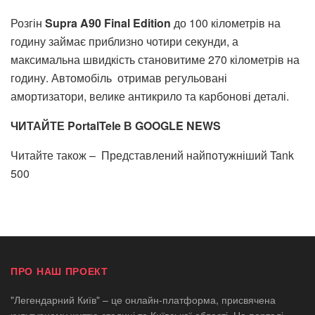
Розгін
Supra A90 Final Edition
до 100 кілометрів на
годину займає приблизно чотири секунди, а
максимальна швидкість становитиме 270 кілометрів на
годину. Автомобіль отримав регульовані
амортизатори, велике антикрило та карбонові деталі.
ЧИТАЙТЕ PortalTele В GOOGLE NEWS
Читайте також –
Представлений найпотужніший Tank
500
ПРО НАШ ПРОЕКТ
"Легендарний Київ" – це онлайн-платформа, присвячена
культурному життю столиці та Київської області. На порталі