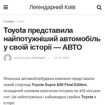
Легендарний Київ
Головна
Авто
Toyota представила
найпотужніший автомобіль
у своїй історії — АВТО
опублікував
Infoman1
02.12.2024
Японська автомобілебудівна компанія представила
новий спорткар
Toyota Supra A90 Final Edition
,
оснащений силовим агрегатом потужністю 435 кінських
сил. Це найпотужніша і найшвидша серійна
Toyota
в
історії.