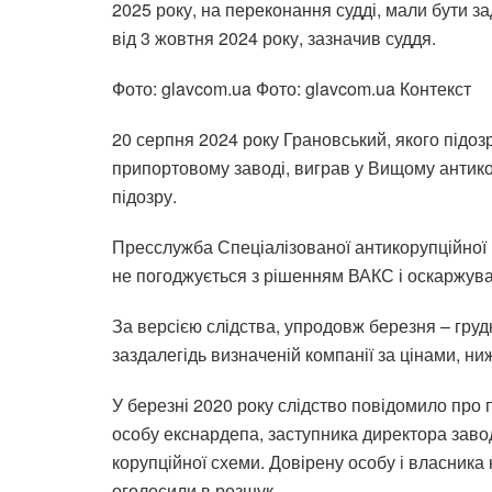
2025 року, на переконання судді, мали бути з
від 3 жовтня 2024 року, зазначив суддя.
Фото: glavcom.ua
Фото: glavcom.ua
Контекст
20 серпня 2024 року Грановський, якого підоз
припортовому заводі, виграв у Вищому антико
підозру.
Пресслужба Спеціалізованої антикорупційної
не погоджується з рішенням ВАКС і оскаржува
За версією слідства, упродовж березня – гру
заздалегідь визначеній компанії за цінами, ни
У березні 2020 року слідство повідомило про п
особу екснардепа, заступника директора завод
корупційної схеми. Довірену особу і власника
оголосили в розшук.