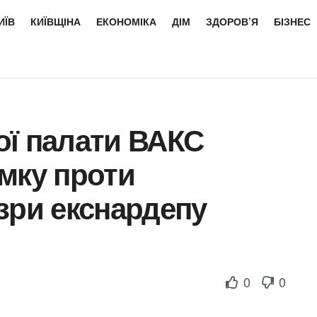
ИЇВ
КИЇВЩІНА
ЕКОНОМІКА
ДІМ
ЗДОРОВ’Я
БІЗНЕС
ої палати ВАКС
мку проти
зри екснардепу
0
0