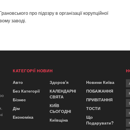
Грановського про підозру
в
організації корупційної
вому заводі.
КАТЕГОРІЇ НОВИН
Н
Авто
Здоров'я
Новини Київа
Без Категорії
КАЛЕНДАРНІ
ПОБАЖАННЯ
ро
СВЯТА
Бізнес
ПРИВІТАННЯ
КИЇВ
и.
Дім
ТОСТИ
СЬОГОДНІ
ні
Економіка
Що
Київщіна
Подарувати?