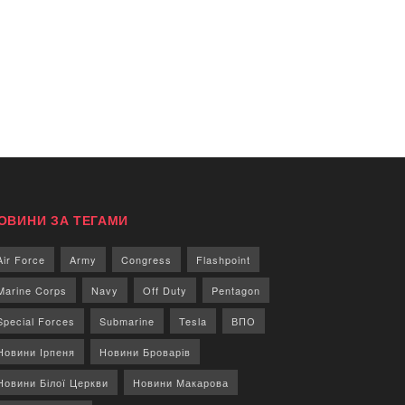
ОВИНИ ЗА ТЕГАМИ
Air Force
Army
Congress
Flashpoint
Marine Corps
Navy
Off Duty
Pentagon
Special Forces
Submarine
Tesla
ВПО
Новини Ірпеня
Новини Броварів
Новини Білої Церкви
Новини Макарова