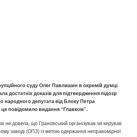
упційного суду Олег Павлишин в окремій думці
ла достатніх доказів для підтвердження підозр
го народного депутата від Блоку Петра
 це повідомило видання “Главком”.
ві не довела, що Грановський організував чи керував
му заводі (ОПЗ) із метою одержання неправомірної