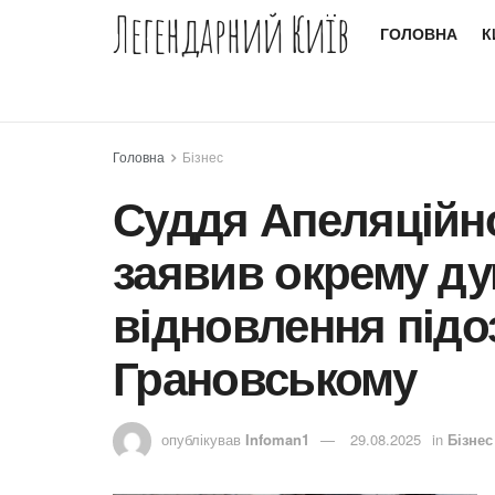
Легендарний Київ
ГОЛОВНА
К
Головна
Бізнес
Суддя Апеляційн
заявив окрему ду
відновлення підо
Грановському
опублікував
Infoman1
29.08.2025
in
Бізнес