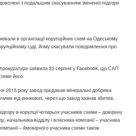
адоволені з подальшим скасуванням зміненої підозри
рювали в організації корупційних схем на Одеському
рупційному суді, йому
скасували повідомлення про
 прокуратури
заявила
22 серпня у Facebook, що САП
тиме його.
дня 2015 року завод продавав мінеральні добрива
жчими від ринкових, через що завод зазнав збитків.
ідозру в корупції чотирьох учасників схеми – довірену
у, начальника відділу і власника компанії – учасника
 компанії – ймовірного учасника схеми також