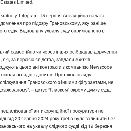
states Limited.
Ukraine у Telegram, 15 серпня Апеляційна палата
домлення про підозру Грановському, яку раніше
ого суду. Відповідну ухвалу суду оприлюднено
в
вський самостійно чи через інших осіб давав доручення
які, за версією слідства, завдали збитків
верджують цього ані контракти з компанією Newscope
ротоколи оглядів і допитів. Протокол огляду
спілкування Грановського з іншими фігурантами, не
озрюваному”, – цитує “Главком” окрему думку судді
Спеціалізованої антикорупційної прокуратури не
дді від 20 серпня 2024 року треба було залишити без
рановського на ухвалу слідчого судді від 19 березня