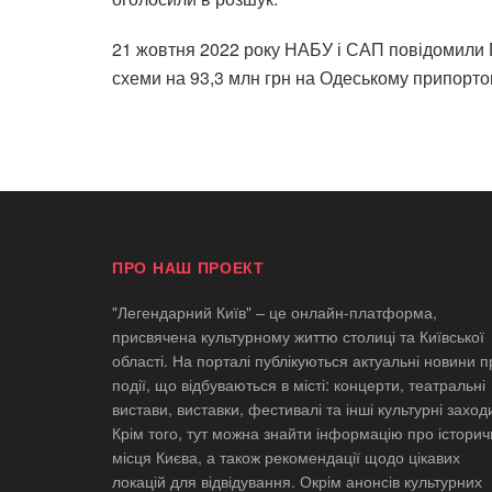
21 жовтня 2022 року НАБУ і САП
повідомили 
схеми на 93,3 млн грн на Одеському припорто
ПРО НАШ ПРОЕКТ
"Легендарний Київ" – це онлайн-платформа,
присвячена культурному життю столиці та Київської
області. На порталі публікуються актуальні новини п
події, що відбуваються в місті: концерти, театральні
вистави, виставки, фестивалі та інші культурні заход
Крім того, тут можна знайти інформацію про історич
місця Києва, а також рекомендації щодо цікавих
локацій для відвідування. Окрім анонсів культурних