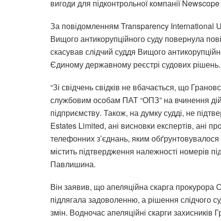
вигоди для підконтрольної компанії Newscope E
За повідомленням Transparency International 
Вищого антикорупційного суду повернула пові
скасував слідчий суддя Вищого антикорупційн
Єдиному державному реєстрі судових рішень.
“Зі свідчень свідків не вбачається, що Грано
службовим особам ПАТ “ОПЗ” на вчинення дій, 
підприємству. Також, на думку судді, не підт
Estates Limited, ані висновки експертів, ані п
телефонних з’єднань, яким обґрунтовувалося 
містить підтвердження належності номерів під
Павлишина.
Він заявив, що апеляційна скарга прокурора 
підлягала задоволенню, а рішення слідчого су
змін. Водночас апеляційні скарги захисників Г