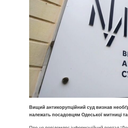
Вищий антикорупційний суд визнав необґру
належать посадовцям Одеської митниці та
Про це повідомляє інформаційний портал “Лег