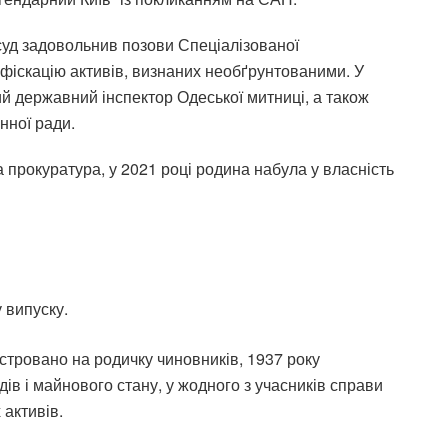
суд задовольнив позови Спеціалізованої
нфіскацію активів, визнаних необґрунтованими. У
ий державний інспектор Одеської митниці, а також
нної ради.
 прокуратура, у 2021 році родина набула у власність
 випуску.
стровано на родичку чиновників, 1937 року
ів і майнового стану, у жодного з учасників справи
 активів.