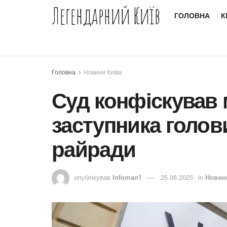
Легендарний Київ
ГОЛОВНА
К
Головна
Новини Київа
Суд конфіскував
заступника голов
райради
опублікував
Infoman1
25.06.2025
in
Новин