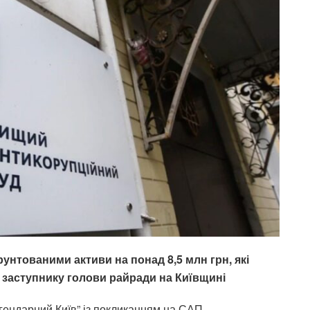
нтованими активи на понад 8,5 млн грн, які
 заступнику голови райради на Київщині
ендарний Київ” із покликанням на САП.