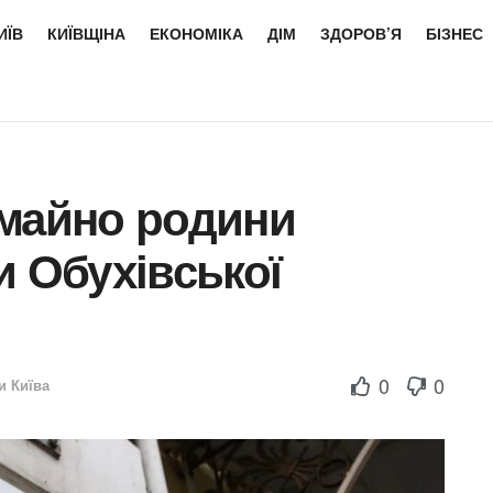
ИЇВ
КИЇВЩІНА
ЕКОНОМІКА
ДІМ
ЗДОРОВ’Я
БІЗНЕС
 майно родини
и Обухівської
0
0
и Київа