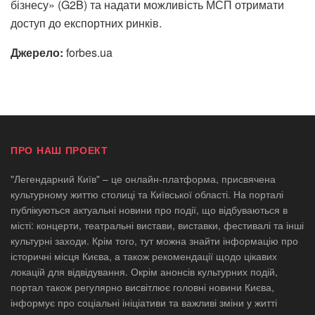
бізнесу» (G2B) та надати можливість МСП отримати
доступ до експортних ринків.
Джерело:
forbes.ua
ПРО НАШ ПРОЕКТ
"Легендарний Київ" – це онлайн-платформа, присвячена
культурному життю столиці та Київської області. На порталі
публікуються актуальні новини про події, що відбуваються в
місті: концерти, театральні вистави, виставки, фестивалі та інші
культурні заходи. Крім того, тут можна знайти інформацію про
історичні місця Києва, а також рекомендації щодо цікавих
локацій для відвідування. Окрім анонсів культурних подій,
портал також регулярно висвітлює головні новини Києва,
інформує про соціальні ініціативи та важливі зміни у житті