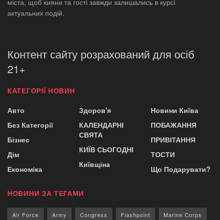
міста, щоб кияни та гості завжди залишались в курсі
актуальних подій.
Контент сайту розрахований для осіб
21+
КАТЕГОРІЇ НОВИН
Авто
Здоров'я
Новини Київа
Без Категорії
КАЛЕНДАРНІ
ПОБАЖАННЯ
СВЯТА
Бізнес
ПРИВІТАННЯ
КИЇВ СЬОГОДНІ
Дім
ТОСТИ
Київщіна
Економіка
Що Подарувати?
НОВИНИ ЗА ТЕГАМИ
Air Force
Army
Congress
Flashpoint
Marine Corps