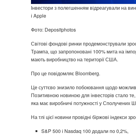
Інвестори з полегшенням відреагували на вин
і Apple
Фото: Depositphotos
Світові фондові ринки продемонстрували зро
Трампа, що запропоновані 100% мита на імпор
мають виробництво на території США.
Про це повідомляє Bloomberg.
Це суттєво знизило побоювання щодо можливо
Позитивною новиною для інвесторів стало те, 
яка має виробничі потужності у Сполучених Ш
На тлі цієї новини провідні біржові індекси зро
S&P 500 і Nasdaq 100 додали по 0,2%,