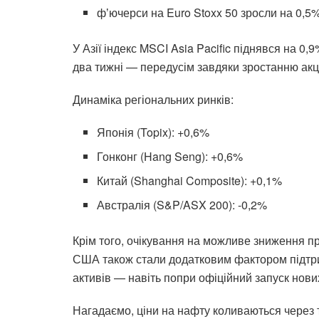
фʼючерси на Euro Stoxx 50 зросли на 0,5%
У Азії індекс MSCI Asia Pacific піднявся на 
два тижні — передусім завдяки зростанню акц
Динаміка регіональних ринків:
Японія (Topix): +0,6%
Гонконг (Hang Seng): +0,6%
Китай (Shanghai Composite): +0,1%
Австралія (S&P/ASX 200): -0,2%
Крім того, очікування на можливе зниження 
США також стали додатковим фактором підтри
активів — навіть попри офіційний запуск нови
Нагадаємо, ціни на нафту коливаються через т