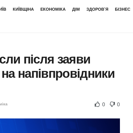
ИЇВ
КИЇВЩІНА
ЕКОНОМІКА
ДІМ
ЗДОРОВ’Я
БІЗНЕС
сли після заяви
на напівпровідники
0
0
міка