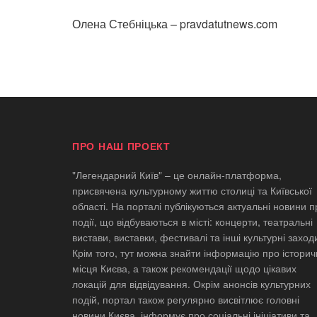
Олена Стебніцька – pravdatutnews.com
ПРО НАШ ПРОЕКТ
"Легендарний Київ" – це онлайн-платформа,
присвячена культурному життю столиці та Київської
області. На порталі публікуються актуальні новини п
події, що відбуваються в місті: концерти, театральні
вистави, виставки, фестивалі та інші культурні заход
Крім того, тут можна знайти інформацію про історич
місця Києва, а також рекомендації щодо цікавих
локацій для відвідування. Окрім анонсів культурних
подій, портал також регулярно висвітлює головні
новини Києва, інформує про соціальні ініціативи та