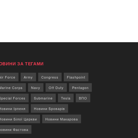
ОВИНИ ЗА ТЕГАМИ
Air Force
Army
Congress
Flashpoint
Marine Corps
Navy
Off Duty
Pentagon
Special Forces
Submarine
Tesla
ВПО
Новини Ірпеня
Новини Броварів
Новини Білої Церкви
Новини Макарова
новини Фастова