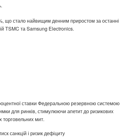
.
0,9%, що стало найвищим денним приростом за останні
ій TSMC та Samsung Electronics.
процентної ставки Федеральною резервною системою
мки для ринків, стимулюючи апетит до ризикових
х торговельних мит.
иск санкцій і ризик дефіциту