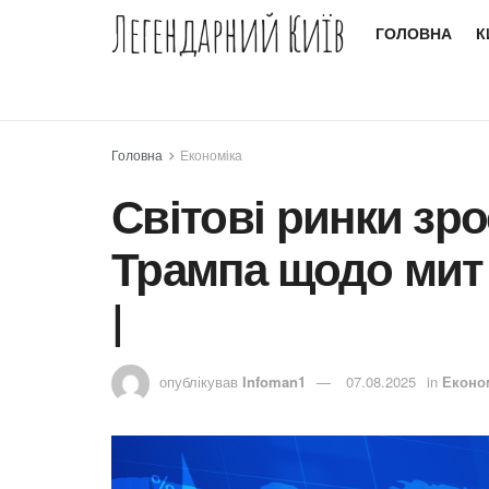
Легендарний Київ
ГОЛОВНА
К
Головна
Економіка
Світові ринки зро
Трампа щодо мит 
|
опублікував
Infoman1
07.08.2025
in
Еконо