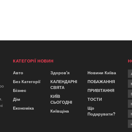
КАТЕГОРІЇ НОВИН
Н
Авто
Здоров'я
Новини Київа
Без Категорії
КАЛЕНДАРНІ
ПОБАЖАННЯ
ро
СВЯТА
Бізнес
ПРИВІТАННЯ
КИЇВ
и.
Дім
ТОСТИ
СЬОГОДНІ
ні
Економіка
Що
Київщіна
Подарувати?